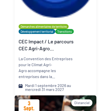
Organisateur
PQN-A
Démarches alimentaires de territoire
Développement territorial
Transitions
Externe
CEC Impact / Le parcours
CEC Agri-Agro
(Convention des
La Convention des Entreprises
Entreprises pour le Climat)
pour le Climat Agri-
Agro accompagne les
entreprises dans la
transformation de leur modèle
Mardi 1 septembre 2026 au
face aux défis climatiques,
mercredi 31 mars 2027
environnementaux et
sociétaux. Comment pérenniser
3
Distanciel
mon activité dans un monde qui
Sept.