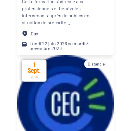
Cette formation s’adresse aux
personnes en situation de
professionnels et bénévoles
Dynamiques territoriales pour l’emploi
précarité alimentaire
intervenant auprès de publics en
situation de précarité
Transitions
alimentaire. Elle propose des
Dax
apports théoriques, des
Date d'événement
échanges de pratiques et des
Lundi 22 juin 2026 au mardi 3
novembre 2026
mises en situation afin d’intégrer
le renforcement du pouvoir
1
Distanciel
d’agir de leur public dans les
Départements
Sept.
actions menées.
2026
Format de l'événement
Présentiel
Distanciel