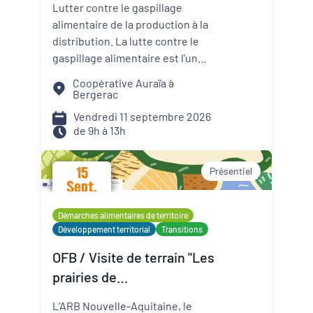
Lutter contre le gaspillage
contre le gaspillage
alimentaire de la production à la
alimentaire
distribution. La lutte contre le
gaspillage alimentaire est l'un
des axes principaux abordés par
Coopérative Auraïa à
les projets alimentaires
Bergerac
territoriaux via : la
Vendredi 11 septembre 2026
sensibilisation des convives, la
de 9h à 13h
formation des agents de
restauration, la valorisation des
15
Présentiel
surplus avec les acteurs de la
Sept.
solidarité. Sur les territoires, les
2026
coopératives agricoles et leurs
Démarches alimentaires de territoire
partenaires agissent aussi pour
Développement territorial
Transitions
réduire le gaspillage et mieux
OFB / Visite de terrain "Les
valoriser les productions
prairies de
agricoles. Planification de la
production, logistique adaptée,
Montmorillonais"
L’ARB Nouvelle-Aquitaine, le
débouchés solidaires,