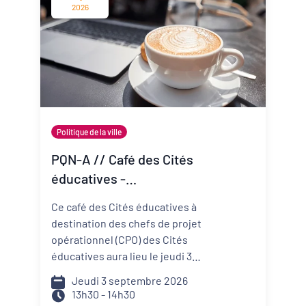
change vite ? Comment mieux
2026
anticiper les risques et réduire
ma vulnérabilité ? Comment
construire un projet de structure
qui embarque mes
collaborateurs et mes parties
prenantes ?
Politique de la ville
PQN-A // Café des Cités
éducatives -
Accompagner la
Ce café des Cités éducatives à
prévention et la promotion
destination des chefs de projet
de la santé mentale
opérationnel (CPO) des Cités
éducatives aura lieu le jeudi 3
septembre de 13h30 à 14h30 et il
Jeudi 3 septembre 2026
portera sur le développement
13h30 - 14h30
d'actions de prévention et de