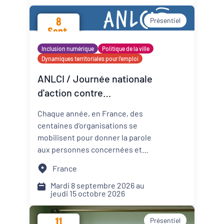
promotion de la santé mentale
8
Présentiel
dans les Cités éducatives de
Sept.
Nouvelle-Aquitaine.
2026
Inclusion numérique
Politique de la ville
Dynamiques territoriales pour l’emploi
ANLCI / Journée nationale
d'action contre
l'illettrisme 2026
Chaque année, en France, des
centaines d’organisations se
mobilisent pour donner la parole
aux personnes concernées et
mettre un coup de projecteur
France
sur les solutions locales.
Mardi 8 septembre 2026 au
jeudi 15 octobre 2026
11
Présentiel