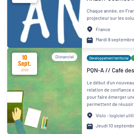
Chaque année, en Fran
projecteur sur les solu
France
Mardi 8 septembre
10
Distanciel
Développement territorial
Sept.
PQN-A // Café des 
2026
Le début d’un nouveau
relation de confiance e
pour faire émerger une
permettent de réussir 
partenaires et articul
Visio - logiciel uti
identifier les points 
territorial.
Jeudi 10 septemb