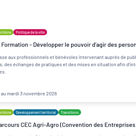
ritoire
Politique de la ville
Formation - Développer le pouvoir d’agir des person
Développement territorial
sse aux professionnels et bénévoles intervenant auprès de publi
Revitalisation des centres-bourgs et centres-
villes
, des échanges de pratiques et des mises en situation afin d’int
es.
6 au mardi 3 novembre 2026
ritoire
Développement territorial
Transitions
arcours CEC Agri-Agro (Convention des Entreprises 