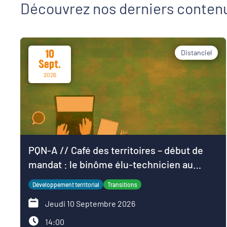
Découvrez nos derniers conten
10
Distanciel
Sept.
2026
PQN-A // Café des territoires – début de
mandat : le binôme élu-technicien au
service du projet de territoire
Développement territorial
Transitions
Jeudi 10 Septembre 2026
14:00