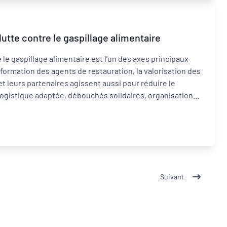
utte contre le gaspillage alimentaire
e le gaspillage alimentaire est l'un des axes principaux
a formation des agents de restauration, la valorisation des
 et leurs partenaires agissent aussi pour réduire le
, logistique adaptée, débouchés solidaires, organisation
 certains opérateurs économiques et PAT sur ce
de participant.e.s étant atteinte, les inscriptions sont
l se peut que des places se libèrent.
Suivant