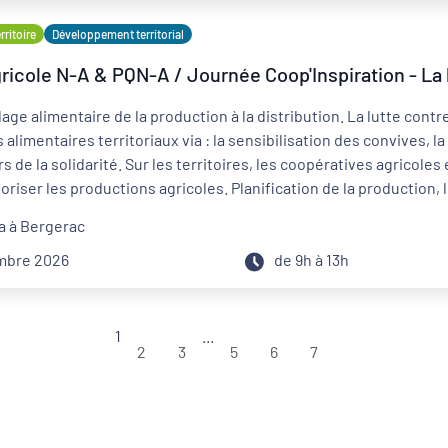
ritoire
Développement territorial
icole N-A & PQN-A / Journée Coop'Inspiration - La l
lage alimentaire de la production à la distribution. La lutte contr
 alimentaires territoriaux via : la sensibilisation des convives, l
s de la solidarité. Sur les territoires, les coopératives agricoles
loriser les productions agricoles. Planification de la production
ions existent et fonctionnent. Des synergies existent déjà entre
a à Bergerac
ces initiatives et partager votre expérience ! La jauge maximale 
toutefois intéressé·e, écrivez un mail à maiwen.hoden@pqn-a.fr, i
embre 2026
de 9h à 13h
1
...
2
3
5
6
7