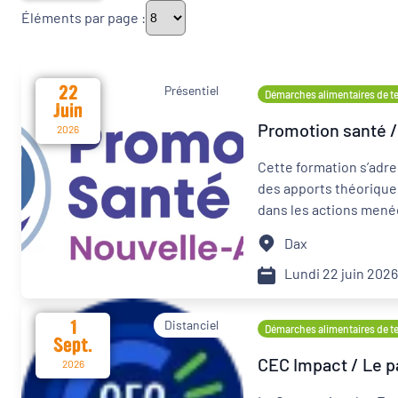
Éléments par page :
Thématiques
22
Présentiel
Démarches alimentaires de ter
Juin
Promotion santé / 
Démarches alimentaires de territoire
2026
Cette formation s’adre
Politique de la ville
des apports théoriques
dans les actions mené
Transitions
Dax
Date d'événement
Lundi 22 juin 202
1
Distanciel
Démarches alimentaires de ter
Sept.
Départements
CEC Impact / Le p
2026