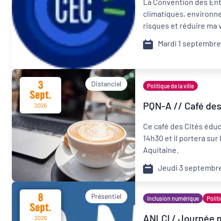
La Convention des Ent
climatiques, environn
Format de l'événement
risques et réduire ma 
Mardi 1 septembre
Présentiel
Organisateur
3
Distanciel
Politique de la ville
Sept.
PQN-A
PQN-A // Café des
2026
Ce café des Cités éduc
14h30 et il portera su
Aquitaine.
Jeudi 3 septembr
8
Présentiel
Inclusion numérique
Politi
Sept.
ANLCI / Journée na
2026