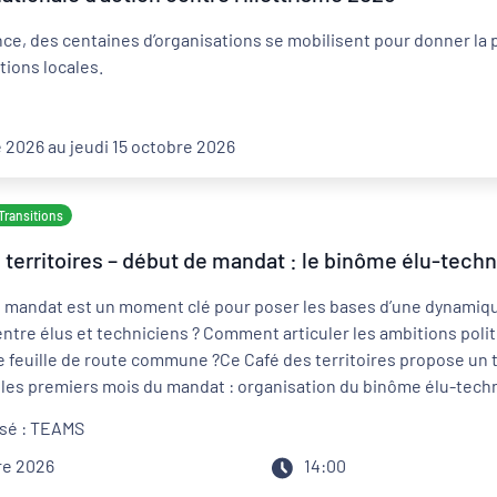
ce, des centaines d’organisations se mobilisent pour donner la
tions locales.
 2026 au jeudi 15 octobre 2026
Transitions
territoires – début de mandat : le binôme élu-techni
 mandat est un moment clé pour poser les bases d’une dynamiqu
ntre élus et techniciens ? Comment articuler les ambitions politi
 feuille de route commune ?Ce Café des territoires propose un 
les premiers mois du mandat : organisation du binôme élu-technic
ation avec les démarches de projet, les contrats et les transitio
lisé : TEAMS
de vigilance et réfléchir collectivement aux conditions nécessair
re 2026
14:00