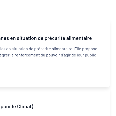
nes en situation de précarité alimentaire
Inclusion numérique
cs en situation de précarité alimentaire. Elle propose
Dynamiques territoriales pour l’emploi
égrer le renforcement du pouvoir d’agir de leur public
pour le Climat)