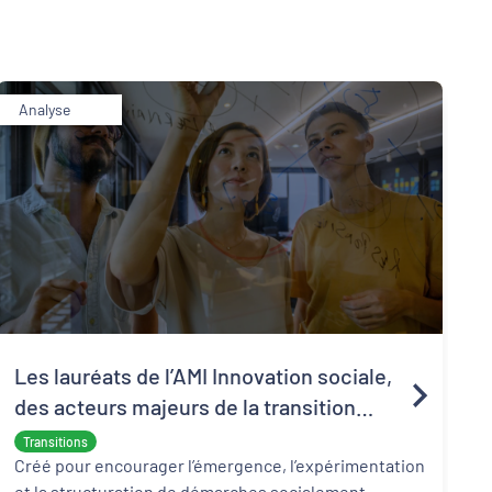
Analyse
Les lauréats de l’AMI Innovation sociale,
des acteurs majeurs de la transition
écologique et sociale
Transitions
Créé pour encourager l’émergence, l’expérimentation
et la structuration de démarches socialement