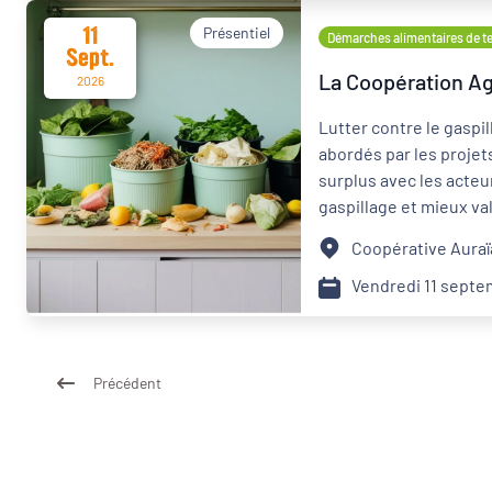
11
Présentiel
Démarches alimentaires de ter
Sept.
La Coopération Agr
2026
Lutter contre le gaspil
abordés par les projets
surplus avec les acteur
gaspillage et mieux va
collective : ces solut
Coopérative Auraï
sujet. Venez découvrir 
closes. Si vous étiez 
Vendredi 11 sept
Précédent