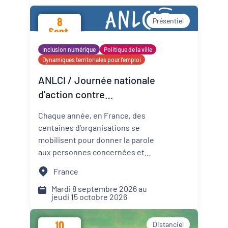
promotion de la santé mentale
8
Présentiel
dans les Cités éducatives de
Sept.
Nouvelle-Aquitaine.
2026
Inclusion numérique
Politique de la ville
Dynamiques territoriales pour l’emploi
ANLCI / Journée nationale
d'action contre
l'illettrisme 2026
Chaque année, en France, des
centaines d’organisations se
mobilisent pour donner la parole
aux personnes concernées et
mettre un coup de projecteur
France
sur les solutions locales.
Mardi 8 septembre 2026 au
jeudi 15 octobre 2026
10
Distanciel