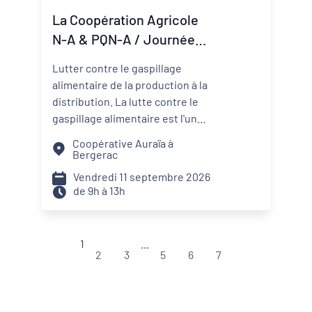
nécessaires pour transformer
La Coopération Agricole
une ambition politique en projet
N-A & PQN-A / Journée
territorial.
Coop'Inspiration - La lutte
Lutter contre le gaspillage
contre le gaspillage
alimentaire de la production à la
alimentaire
distribution. La lutte contre le
gaspillage alimentaire est l'un
des axes principaux abordés par
Coopérative Auraïa à
les projets alimentaires
Bergerac
territoriaux via : la
Vendredi 11 septembre 2026
sensibilisation des convives, la
de 9h à 13h
formation des agents de
restauration, la valorisation des
surplus avec les acteurs de la
1
...
solidarité. Sur les territoires, les
2
3
5
6
7
coopératives agricoles et leurs
partenaires agissent aussi pour
réduire le gaspillage et mieux