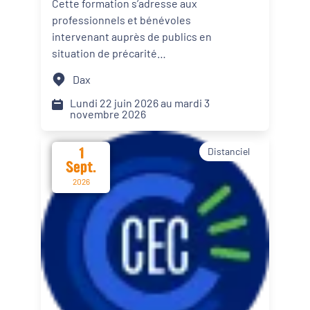
Cette formation s’adresse aux
personnes en situation de
professionnels et bénévoles
Dynamiques territoriales pour l’emploi
précarité alimentaire
intervenant auprès de publics en
situation de précarité
Transitions
alimentaire. Elle propose des
Dax
apports théoriques, des
Date d'événement
échanges de pratiques et des
Lundi 22 juin 2026 au mardi 3
novembre 2026
mises en situation afin d’intégrer
le renforcement du pouvoir
1
Distanciel
d’agir de leur public dans les
Départements
Sept.
actions menées.
2026
Format de l'événement
Présentiel
Distanciel