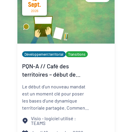
Sept.
2026
Développement territorial
Transitions
PQN-A // Café des
territoires – début de
mandat : le binôme élu-
Le début d’un nouveau mandat
technicien au service du
est un moment clé pour poser
projet de territoire
les bases d’une dynamique
territoriale partagée. Comment
construire une relation de
Visio - logiciel utilisé :
confiance entre élus et
TEAMS
techniciens ? Comment articuler