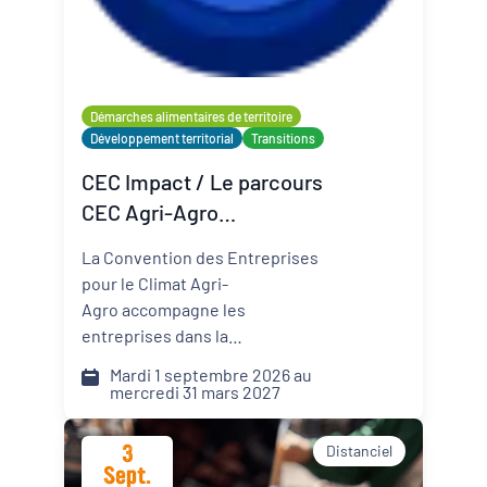
Organisateur
PQN-A
Démarches alimentaires de territoire
Développement territorial
Transitions
Externe
CEC Impact / Le parcours
CEC Agri-Agro
(Convention des
La Convention des Entreprises
Entreprises pour le Climat)
pour le Climat Agri-
Agro accompagne les
entreprises dans la
transformation de leur modèle
Mardi 1 septembre 2026 au
face aux défis climatiques,
mercredi 31 mars 2027
environnementaux et
sociétaux. Comment pérenniser
3
Distanciel
mon activité dans un monde qui
Sept.