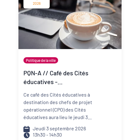
change vite ? Comment mieux
2026
anticiper les risques et réduire
ma vulnérabilité ? Comment
construire un projet de structure
qui embarque mes
collaborateurs et mes parties
prenantes ?
Politique de la ville
PQN-A // Café des Cités
éducatives -
Accompagner la
Ce café des Cités éducatives à
prévention et la promotion
destination des chefs de projet
de la santé mentale
opérationnel (CPO) des Cités
éducatives aura lieu le jeudi 3
septembre de 13h30 à 14h30 et il
Jeudi 3 septembre 2026
portera sur le développement
13h30 - 14h30
d'actions de prévention et de