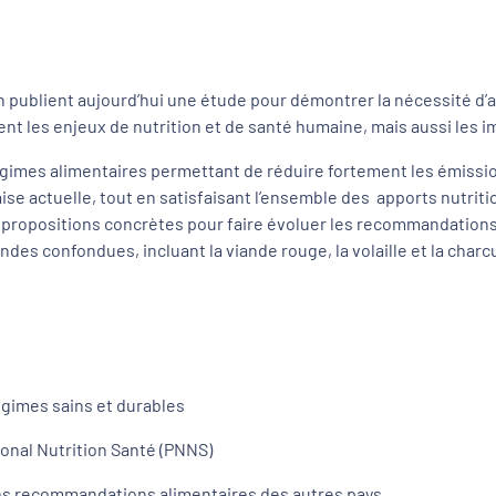
ion publient aujourd’hui une étude pour démontrer la nécessité 
nt les enjeux de nutrition et de santé humaine, mais aussi les
 régimes alimentaires permettant de réduire fortement les émissi
se actuelle, tout en satisfaisant l’ensemble des apports nutrit
propositions concrètes pour faire évoluer les recommandations a
des confondues, incluant la viande rouge, la volaille et la char
régimes sains et durables
onal Nutrition Santé (PNNS)
les recommandations alimentaires des autres pays