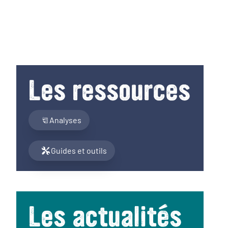
sont majoritairement portés les projets de
temps de rencontres, nous solliciter pour répondre à
revitalisation. Les élus sont les chefs d’orchestre de
une problématique, vous inscrire à nos lettres
ces derniers. La co-construction d’une vision globale
d'informations mensuelles, et consulter notre site
et pertinent à l’échelle du territoire permet ensuite
pour prendre connaissances de toutes nos ressources
d’utiliser les outils définis par le cadre réglementaire :
!
Opération de Revitalisation du Territoire (ORT),
Les ressources
Opération Programmée d'Amélioration de l'Habitat de
Renouvellement Urbain (OPAH-RU), etc.
Analyses
Guides et outils
Les actualités