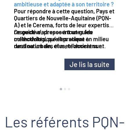
ambitieuse et adaptée à son territoire ?
Pour répondre à cette question, Pays et
Quartiers de Nouvelle-Aquitaine (PQN-
A) et le Cerema, forts de leur expertise
respective, proposent un guide
Ce guide s’adresse à toutes les
méthodologique et pratique à
collectivités, qu’elles soient en milieu
destination des élus, techniciens et
rural ou urbain, et met l’accent sur
acteurs territoriaux engagés dans des
l’importance d’une approche globale
démarches de revitalisation.
pour relever les défis d’attractivité, de
Je lis la suite
transition écologique, et de cohésion
sociale.
Les référents PQN-