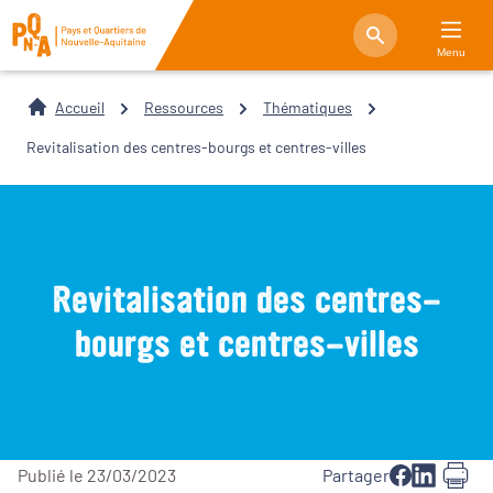
Menu
Accueil
Ressources
Thématiques
Revitalisation des centres-bourgs et centres-villes
Revitalisation des centres-
bourgs et centres-villes
Publié le 23/03/2023
Partager