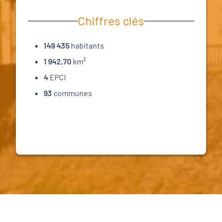
Chiffres clés
149 435
habitants
1 942,70
km²
4
EPCI
93
communes