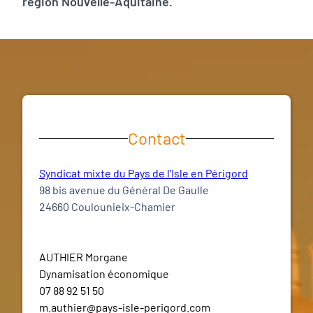
région Nouvelle-Aquitaine.
Contact
Syndicat mixte du Pays de l'Isle en Périgord
98 bis avenue du Général De Gaulle
24660 Coulounieix-Chamier
AUTHIER Morgane
Dynamisation économique
07 88 92 51 50
m.authier@pays-isle-perigord.com