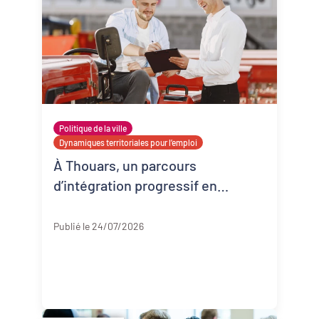
Politique de la ville
Dynamiques territoriales pour l’emploi
À Thouars, un parcours
d’intégration progressif en
entreprise
Deux-Sèvres
Publié le 24/07/2026