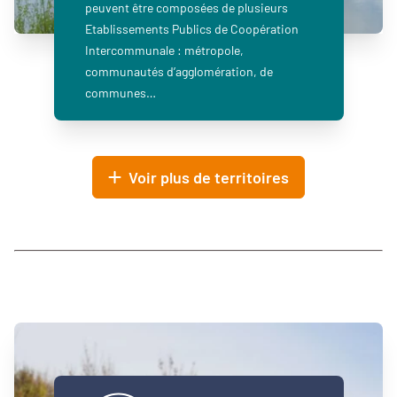
peuvent être composées de plusieurs
Etablissements Publics de Coopération
Intercommunale : métropole,
communautés d’agglomération, de
communes…
Voir plus de territoires