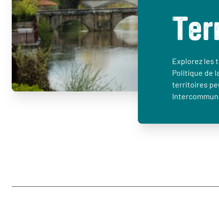
Ter
Explorez les t
Politique de l
territoires p
Intercommuna