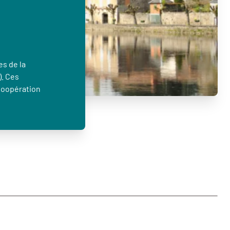
es de la
). Ces
Coopération
…