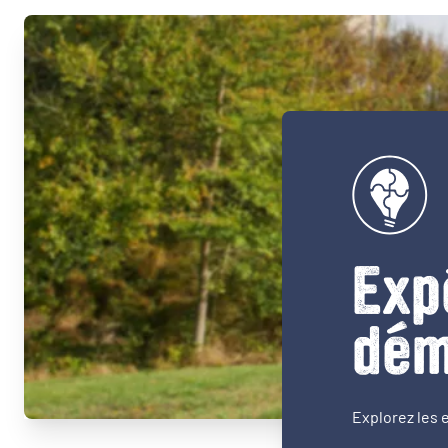
Exp
dém
Explorez les 