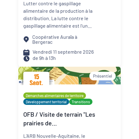
Lutter contre le gaspillage
contre le gaspillage
alimentaire de la production à la
alimentaire
distribution. La lutte contre le
gaspillage alimentaire est l'un
des axes principaux abordés par
Coopérative Auraïa à
les projets alimentaires
Bergerac
territoriaux via : la
Vendredi 11 septembre 2026
sensibilisation des convives, la
de 9h à 13h
formation des agents de
restauration, la valorisation des
15
Présentiel
surplus avec les acteurs de la
Sept.
solidarité. Sur les territoires, les
2026
coopératives agricoles et leurs
Démarches alimentaires de territoire
partenaires agissent aussi pour
Développement territorial
Transitions
réduire le gaspillage et mieux
OFB / Visite de terrain "Les
valoriser les productions
prairies de
agricoles. Planification de la
production, logistique adaptée,
Montmorillonais"
L’ARB Nouvelle-Aquitaine, le
débouchés solidaires,