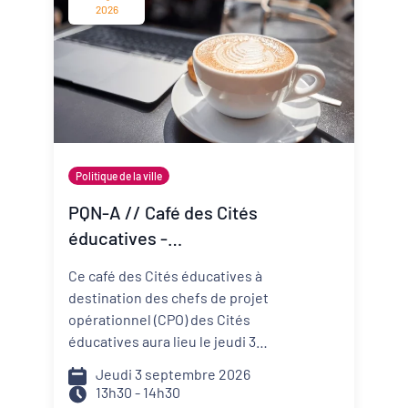
change vite ? Comment mieux
2026
anticiper les risques et réduire
ma vulnérabilité ? Comment
construire un projet de structure
qui embarque mes
collaborateurs et mes parties
prenantes ?
Politique de la ville
PQN-A // Café des Cités
éducatives -
Accompagner la
Ce café des Cités éducatives à
prévention et la promotion
destination des chefs de projet
de la santé mentale
opérationnel (CPO) des Cités
éducatives aura lieu le jeudi 3
septembre de 13h30 à 14h30 et il
Jeudi 3 septembre 2026
portera sur le développement
13h30 - 14h30
d'actions de prévention et de