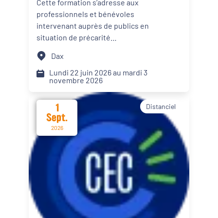
Cette formation s’adresse aux
personnes en situation de
professionnels et bénévoles
Dynamiques territoriales pour l’emploi
précarité alimentaire
intervenant auprès de publics en
situation de précarité
Transitions
alimentaire. Elle propose des
Dax
apports théoriques, des
Date d'événement
échanges de pratiques et des
Lundi 22 juin 2026 au mardi 3
novembre 2026
mises en situation afin d’intégrer
le renforcement du pouvoir
1
Distanciel
d’agir de leur public dans les
Départements
Sept.
actions menées.
2026
Format de l'événement
Présentiel
Distanciel