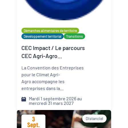
Organisateur
PQN-A
Démarches alimentaires de territoire
Développement territorial
Transitions
Externe
CEC Impact / Le parcours
CEC Agri-Agro
(Convention des
La Convention des Entreprises
Entreprises pour le Climat)
pour le Climat Agri-
Agro accompagne les
entreprises dans la
transformation de leur modèle
Mardi 1 septembre 2026 au
face aux défis climatiques,
mercredi 31 mars 2027
environnementaux et
sociétaux. Comment pérenniser
3
Distanciel
mon activité dans un monde qui
Sept.