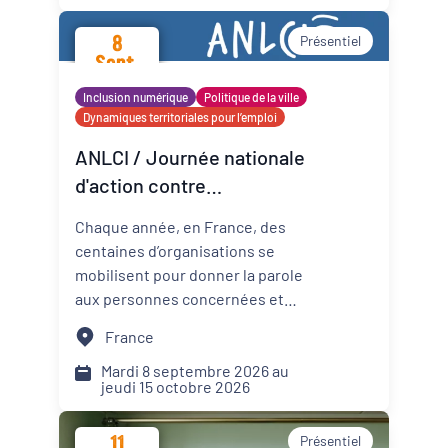
promotion de la santé mentale
8
Présentiel
dans les Cités éducatives de
Sept.
Nouvelle-Aquitaine.
2026
Inclusion numérique
Politique de la ville
Dynamiques territoriales pour l’emploi
ANLCI / Journée nationale
d'action contre
l'illettrisme 2026
Chaque année, en France, des
centaines d’organisations se
mobilisent pour donner la parole
aux personnes concernées et
mettre un coup de projecteur
France
sur les solutions locales.
Mardi 8 septembre 2026 au
jeudi 15 octobre 2026
11
Présentiel