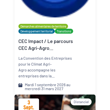
Organisateur
PQN-A
Démarches alimentaires de territoire
Développement territorial
Transitions
Externe
CEC Impact / Le parcours
CEC Agri-Agro
(Convention des
La Convention des Entreprises
Entreprises pour le Climat)
pour le Climat Agri-
Agro accompagne les
entreprises dans la
transformation de leur modèle
Mardi 1 septembre 2026 au
face aux défis climatiques,
mercredi 31 mars 2027
environnementaux et
sociétaux. Comment pérenniser
3
Distanciel
mon activité dans un monde qui
Sept.