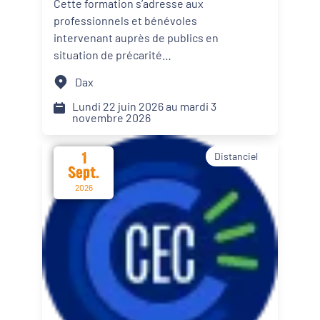
Cette formation s’adresse aux
personnes en situation de
professionnels et bénévoles
Dynamiques territoriales pour l’emploi
précarité alimentaire
intervenant auprès de publics en
situation de précarité
Transitions
alimentaire. Elle propose des
Dax
apports théoriques, des
Date d'événement
échanges de pratiques et des
Lundi 22 juin 2026 au mardi 3
novembre 2026
mises en situation afin d’intégrer
le renforcement du pouvoir
1
Distanciel
d’agir de leur public dans les
Départements
Sept.
actions menées.
2026
Format de l'événement
Présentiel
Distanciel