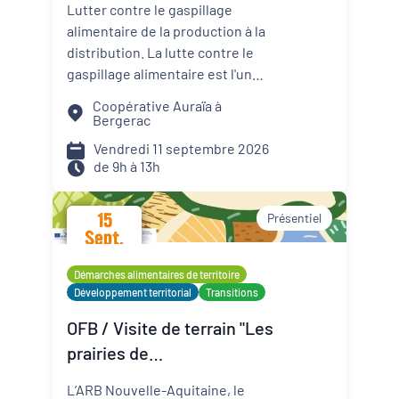
Lutter contre le gaspillage
contre le gaspillage
alimentaire de la production à la
alimentaire
distribution. La lutte contre le
gaspillage alimentaire est l'un
des axes principaux abordés par
Coopérative Auraïa à
les projets alimentaires
Bergerac
territoriaux via : la
Vendredi 11 septembre 2026
sensibilisation des convives, la
de 9h à 13h
formation des agents de
restauration, la valorisation des
15
Présentiel
surplus avec les acteurs de la
Sept.
solidarité. Sur les territoires, les
2026
coopératives agricoles et leurs
Démarches alimentaires de territoire
partenaires agissent aussi pour
Développement territorial
Transitions
réduire le gaspillage et mieux
OFB / Visite de terrain "Les
valoriser les productions
prairies de
agricoles. Planification de la
production, logistique adaptée,
Montmorillonais"
L’ARB Nouvelle-Aquitaine, le
débouchés solidaires,