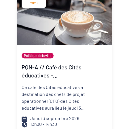
change vite ? Comment mieux
2026
anticiper les risques et réduire
ma vulnérabilité ? Comment
construire un projet de structure
qui embarque mes
collaborateurs et mes parties
prenantes ?
Politique de la ville
PQN-A // Café des Cités
éducatives -
Accompagner la
Ce café des Cités éducatives à
prévention et la promotion
destination des chefs de projet
de la santé mentale
opérationnel (CPO) des Cités
éducatives aura lieu le jeudi 3
septembre de 13h30 à 14h30 et il
Jeudi 3 septembre 2026
portera sur le développement
13h30 - 14h30
d'actions de prévention et de