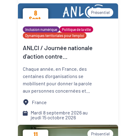
promotion de la santé mentale
8
Présentiel
dans les Cités éducatives de
Sept.
Nouvelle-Aquitaine.
2026
Inclusion numérique
Politique de la ville
Dynamiques territoriales pour l’emploi
ANLCI / Journée nationale
d'action contre
l'illettrisme 2026
Chaque année, en France, des
centaines d’organisations se
mobilisent pour donner la parole
aux personnes concernées et
mettre un coup de projecteur
France
sur les solutions locales.
Mardi 8 septembre 2026 au
jeudi 15 octobre 2026
11
Présentiel