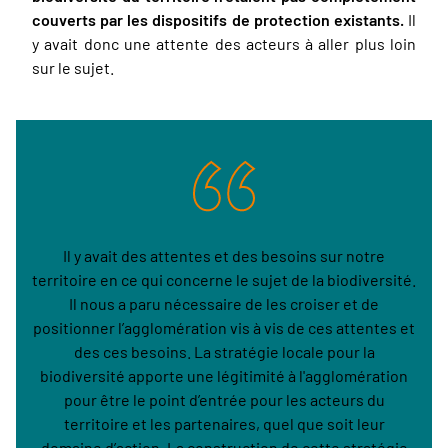
couverts par les dispositifs de protection existants.
Il
y avait donc une attente des acteurs à aller plus loin
sur le sujet.
Il y avait des attentes et des besoins sur notre
territoire en ce qui concerne le sujet de la biodiversité.
Il nous a paru nécessaire de les croiser et de
positionner l’agglomération vis à vis de ces attentes et
des ces besoins. La stratégie locale pour la
biodiversité apporte une légitimité à l'agglomération
pour être le point d’entrée pour les acteurs du
territoire et les partenaires, quel que soit leur
domaine d’action. La construction de cette stratégie