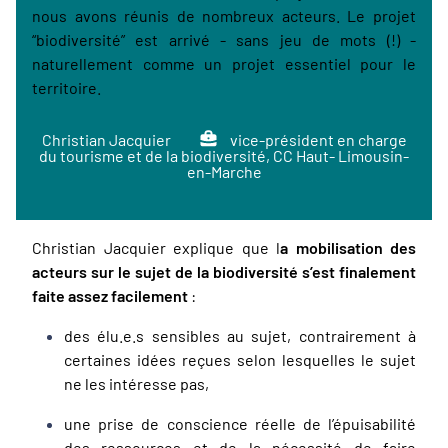
nous avons réunis de nombreux acteurs. Le projet
“biodiversité” est arrivé - sans jeu de mots (!) -
naturellement comme un projet essentiel pour le
territoire.
Christian Jacquier
vice-président en charge
du tourisme et de la biodiversité, CC Haut- Limousin-
en-Marche
Christian Jacquier explique que l
a mobilisation des
acteurs sur le sujet de la biodiversité s’est finalement
faite assez facilement
:
des élu.e.s sensibles au sujet, contrairement à
certaines idées reçues selon lesquelles le sujet
ne les intéresse pas,
une prise de conscience réelle de l’épuisabilité
des ressources et de la nécessité de faire