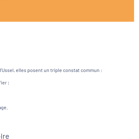
d’Ussel, elles posent un triple constat commun :
ier ;
age.
ire