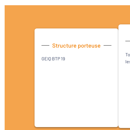
Structure porteuse
To
GEIQ BTP 19
le