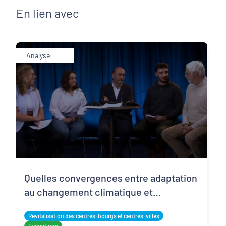
En lien avec
Analyse
Quelles convergences entre adaptation
au changement climatique et
revitalisation des centres-bourgs ?
Revitalisation des centres-bourgs et centres-villes
Retour sur le webinaire du 7 octobre