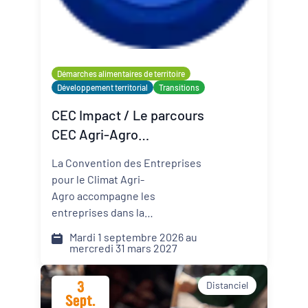
Organisateur
PQN-A
Démarches alimentaires de territoire
Développement territorial
Transitions
Externe
CEC Impact / Le parcours
CEC Agri-Agro
(Convention des
La Convention des Entreprises
Entreprises pour le Climat)
pour le Climat Agri-
Agro accompagne les
entreprises dans la
transformation de leur modèle
Mardi 1 septembre 2026 au
face aux défis climatiques,
mercredi 31 mars 2027
environnementaux et
sociétaux. Comment pérenniser
3
Distanciel
mon activité dans un monde qui
Sept.