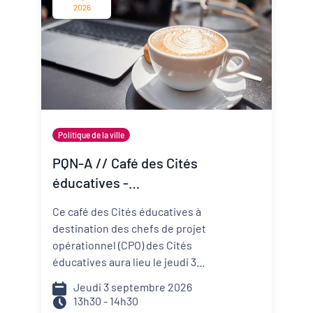
change vite ? Comment mieux
2026
anticiper les risques et réduire
ma vulnérabilité ? Comment
construire un projet de structure
qui embarque mes
collaborateurs et mes parties
prenantes ?
Politique de la ville
PQN-A // Café des Cités
éducatives -
Accompagner la
Ce café des Cités éducatives à
prévention et la promotion
destination des chefs de projet
de la santé mentale
opérationnel (CPO) des Cités
éducatives aura lieu le jeudi 3
septembre de 13h30 à 14h30 et il
Jeudi 3 septembre 2026
portera sur le développement
13h30 - 14h30
d'actions de prévention et de