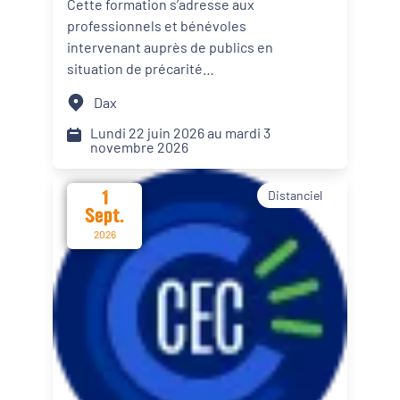
Cette formation s’adresse aux
personnes en situation de
professionnels et bénévoles
Dynamiques territoriales pour l’emploi
précarité alimentaire
intervenant auprès de publics en
situation de précarité
Transitions
alimentaire. Elle propose des
Dax
apports théoriques, des
Date d'événement
échanges de pratiques et des
Lundi 22 juin 2026 au mardi 3
novembre 2026
mises en situation afin d’intégrer
le renforcement du pouvoir
1
Distanciel
d’agir de leur public dans les
Départements
Sept.
actions menées.
2026
Format de l'événement
Présentiel
Distanciel