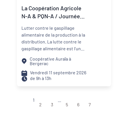
nécessaires pour transformer
La Coopération Agricole
une ambition politique en projet
N-A & PQN-A / Journée
territorial.
Coop'Inspiration - La lutte
Lutter contre le gaspillage
contre le gaspillage
alimentaire de la production à la
alimentaire
distribution. La lutte contre le
gaspillage alimentaire est l'un
des axes principaux abordés par
Coopérative Auraïa à
les projets alimentaires
Bergerac
territoriaux via : la
Vendredi 11 septembre 2026
sensibilisation des convives, la
de 9h à 13h
formation des agents de
restauration, la valorisation des
surplus avec les acteurs de la
1
...
solidarité. Sur les territoires, les
2
3
5
6
7
coopératives agricoles et leurs
partenaires agissent aussi pour
réduire le gaspillage et mieux