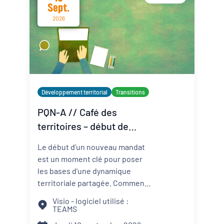
Sept.
2026
Développement territorial
Transitions
PQN-A // Café des
territoires – début de
mandat : le binôme élu-
Le début d’un nouveau mandat
technicien au service du
est un moment clé pour poser
projet de territoire
les bases d’une dynamique
territoriale partagée. Comment
construire une relation de
Visio - logiciel utilisé :
confiance entre élus et
TEAMS
techniciens ? Comment articuler