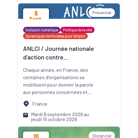
promotion de la santé mentale
8
Présentiel
dans les Cités éducatives de
Sept.
Nouvelle-Aquitaine.
2026
Inclusion numérique
Politique de la ville
Dynamiques territoriales pour l’emploi
ANLCI / Journée nationale
d'action contre
l'illettrisme 2026
Chaque année, en France, des
centaines d’organisations se
mobilisent pour donner la parole
aux personnes concernées et
mettre un coup de projecteur
France
sur les solutions locales.
Mardi 8 septembre 2026 au
jeudi 15 octobre 2026
10
Distanciel