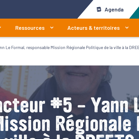
Agenda
Ressources
Acteurs & territoires
ann Le Formal, responsable Mission Régionale Politique de la ville à la DRE
acteur #5 – Yann 
ission Régionale P