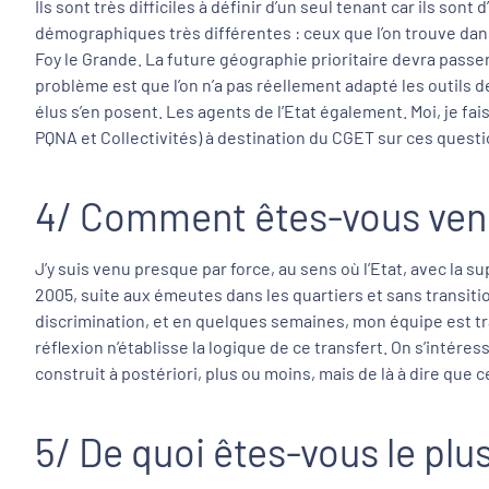
Ils sont très difficiles à définir d’un seul tenant car ils son
démographiques très différentes : ceux que l’on trouve dan
Foy le Grande. La future géographie prioritaire devra passer
problème est que l’on n’a pas réellement adapté les outils de 
élus s’en posent. Les agents de l’Etat également. Moi, je fais
PQNA et Collectivités) à destination du CGET sur ces questi
4/ Comment êtes-vous venu à
J’y suis venu presque par force, au sens où l’Etat, avec la s
2005, suite aux émeutes dans les quartiers et sans transition
discrimination, et en quelques semaines, mon équipe est t
réflexion n’établisse la logique de ce transfert. On s’intére
construit à postériori, plus ou moins, mais de là à dire que 
5/ De quoi êtes-vous le plu