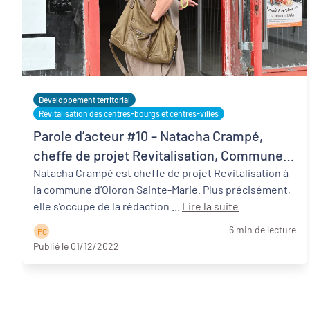
Développement territorial
Revitalisation des centres-bourgs et centres-villes
Parole d’acteur #10 – Natacha Crampé,
cheffe de projet Revitalisation, Commune
d’Oloron Sainte-Marie
Natacha Crampé est cheffe de projet Revitalisation à
la commune d’Oloron Sainte-Marie. Plus précisément,
elle s’occupe de la rédaction ...
Lire la suite
6 min de lecture
P C
Publié le 01/12/2022