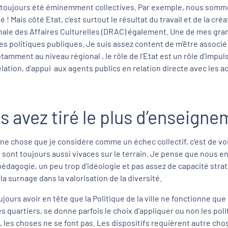
ont toujours été éminemment collectives. Par exemple, nous somm
! Mais côté Etat, c’est surtout le résultat du travail et de la cr
onale des Affaires Culturelles (DRAC) également. Une de mes gran
s politiques publiques. Je suis assez content de m’être associé a
tamment au niveau régional , le rôle de l’Etat est un rôle d’impu
lation, d’appui aux agents publics en relation directe avec les ac
us avez tiré le plus d’enseigne
a une chose que je considère comme un échec collectif, c’est de v
s sont toujours aussi vivaces sur le terrain. Je pense que nous
dagogie, un peu trop d’idéologie et pas assez de capacité stratég
a surnage dans la valorisation de la diversité.
ujours avoir en tête que la Politique de la ville ne fonctionne que
quartiers, se donne parfois le choix d’appliquer ou non les politi
n, les choses ne se font pas. Les dispositifs requièrent autre cho