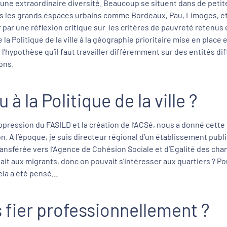
t d’une extraordinaire diversité. Beaucoup se situent dans de petit
s les grands espaces urbains comme Bordeaux, Pau, Limoges, etc.,
 par une réflexion critique sur les critères de pauvreté retenus 
la Politique de la ville à la géographie prioritaire mise en place 
 l’hypothèse qu’il faut travailler différemment sur des entités dif
ons.
 la Politique de la ville ?
uppression du FASILD et la création de l’ACSé, nous a donné cette 
. A l’époque, je suis directeur régional d’un établissement public 
ransférée vers l’Agence de Cohésion Sociale et d’Egalité des ch
ssait aux migrants, donc on pouvait s’intéresser aux quartiers ? P
cela a été pensé…
s fier professionnellement ?