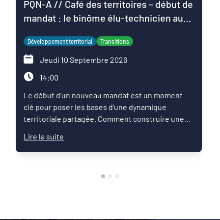
PQN-A // Café des territoires – début de
mandat : le binôme élu-technicien au
service du projet de territoire
Développement territorial
Transitions
Jeudi 10 Septembre 2026
14:00
Le début d’un nouveau mandat est un moment
clé pour poser les bases d’une dynamique
territoriale partagée. Comment construire une
relation de confiance entre élus et techniciens ?
Lire la suite
Comment articuler les ambitions politiques,
l’expertise des services et les enjeux du territoire
pour faire émerger une feuille de route commune
?Ce Café des territoires propose un temps
d’échange entre pairs autour des pratiques qui
permettent de réussir les premiers mois du
mandat : organisation du binôme élu-technicien,