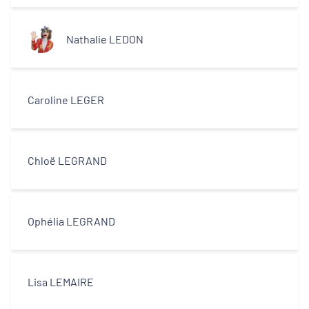
centres-villes
Nathalie LEDON
Dynamiques territoriales pour l’emploi
Transitions
Caroline LEGER
Territoires
Chloë LEGRAND
Departements
Ophélia LEGRAND
Type d'acteur
Lisa LEMAIRE
Equipe technique et ingénierie
territoriale associée