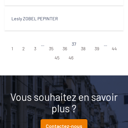
Lesly ZOBEL PEPINTER
...
37
...
1
2
3
35
36
38
39
44
45
46
Vous souhaitez en savoir
plus ?
Contactez-nous