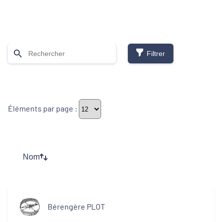
Filtrer
Thématiques
Éléments par page :
Démarches alimentaires de territoire
Développement territorial
Nom
Inclusion numérique
Politique de la ville
Bérengère PLOT
Revitalisation des centres-bourgs et