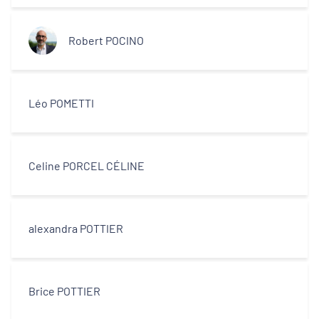
centres-villes
Robert POCINO
Dynamiques territoriales pour l’emploi
Transitions
Léo POMETTI
Territoires
Celine PORCEL CÉLINE
Departements
alexandra POTTIER
Type d'acteur
Brice POTTIER
Equipe technique et ingénierie
territoriale associée