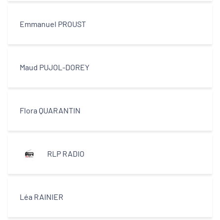
Décideurs locaux
Emmanuel PROUST
Opérateurs
Partenaires
Maud PUJOL-DOREY
Flora QUARANTIN
RLP RADIO
Léa RAINIER