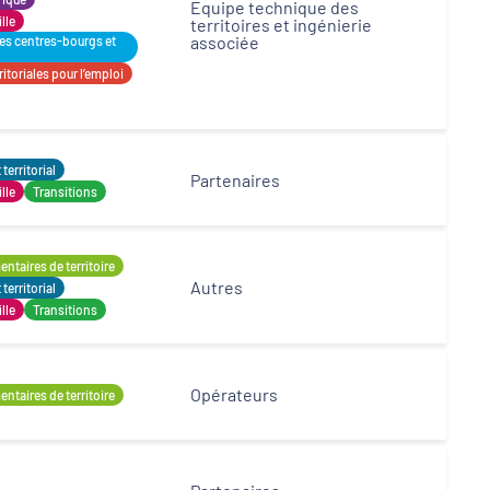
Equipe technique des
ille
territoires et ingénierie
associée
des centres-bourgs et
itoriales pour l’emploi
erritorial
Partenaires
ille
Transitions
ntaires de territoire
Autres
erritorial
ille
Transitions
Opérateurs
ntaires de territoire