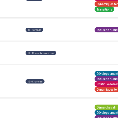
Dynamiques terr
Transitions
Inclusion numé
33 - Gironde
17 - Charente-maritime
Développement t
Inclusion numé
16 - Charente
Politique de la v
Dynamiques terr
Démarches alime
Développement t
Inclusion numé