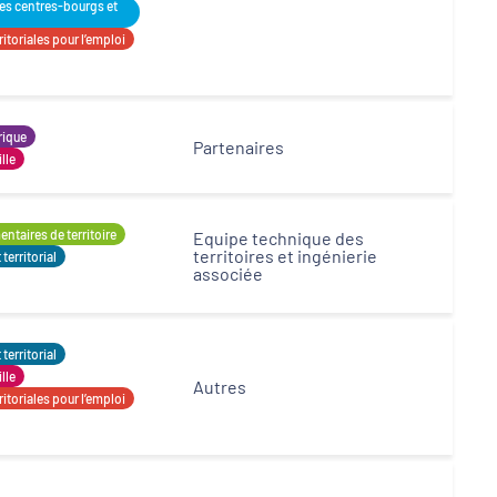
des centres-bourgs et
Opérateurs
itoriales pour l’emploi
rique
Partenaires
ille
ntaires de territoire
Equipe technique des
territoires et ingénierie
erritorial
associée
erritorial
ille
Autres
itoriales pour l’emploi