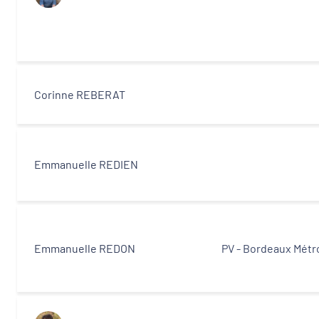
Equipe technique et ingénierie territoriale
associée
Partenaires
Corinne REBERAT
Emmanuelle REDIEN
Emmanuelle REDON
PV - Bordeaux Métr