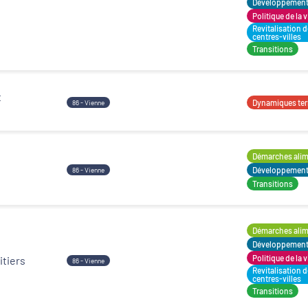
Développement t
Politique de la v
Revitalisation 
centres-villes
Transitions
t
Dynamiques terr
86 - Vienne
Démarches alime
Développement t
86 - Vienne
Transitions
Démarches alime
Développement t
Politique de la v
itiers
86 - Vienne
Revitalisation 
centres-villes
Transitions