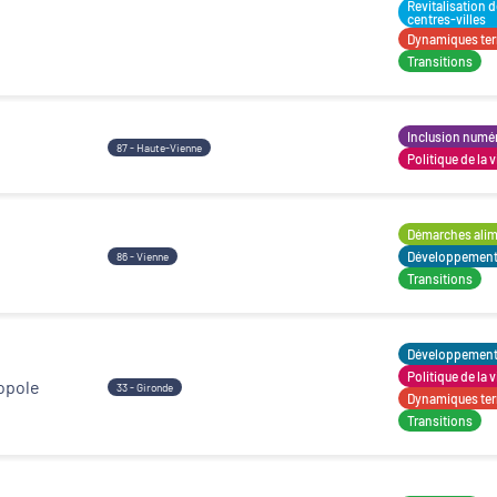
Revitalisation 
centres-villes
Décideurs locaux
Dynamiques terr
Transitions
Inclusion numé
87 - Haute-Vienne
Politique de la v
Démarches alime
Développement t
86 - Vienne
Transitions
Développement t
Politique de la v
opole
33 - Gironde
Dynamiques terr
Transitions