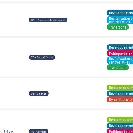
Développement t
Revitalisation 
64 - Pyrénées-Atlantiques
centres-villes
Transitions
Développement t
Politique de la v
79 - Deux-Sèvres
Revitalisation 
centres-villes
Transitions
Démarches alime
Développement t
33 - Gironde
Dynamiques terr
Démarches alime
Développement t
e Brive
Politique de la v
19 - Corrèze