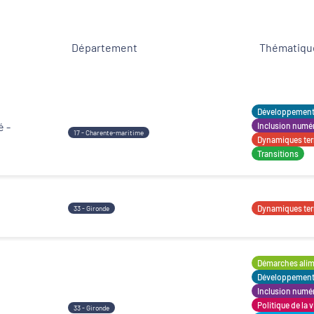
Département
Thématique
Développement territorial
Revitalisation des centres-bourgs et centres-
villes
Développement t
é -
Inclusion numé
17 - Charente-maritime
Dynamiques terr
Transitions
Dynamiques terr
33 - Gironde
Démarches alime
Développement t
Inclusion numé
Politique de la v
33 - Gironde