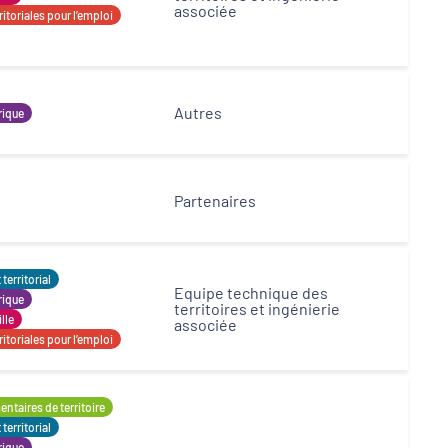
associée
itoriales pour l’emploi
Autres
rique
Partenaires
erritorial
Equipe technique des
rique
territoires et ingénierie
ille
associée
itoriales pour l’emploi
ntaires de territoire
erritorial
rique