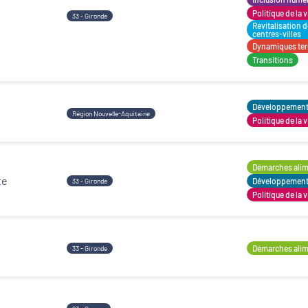
Politique de la v
33 - Gironde
Revitalisation 
centres-villes
Dynamiques terr
Transitions
Développement t
Région Nouvelle-Aquitaine
Politique de la v
Démarches alime
te
Développement t
33 - Gironde
Politique de la v
Démarches alime
33 - Gironde