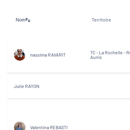
Thématiques
Territoire
Nom
Démarches alimentaires de territoire
Politique de la ville
TC - La Rochelle - R
nassima RAVARIT
Aunis
Transitions
Territoires
Julie RAYON
Departements
Type d'acteur
Valentina REBASTI