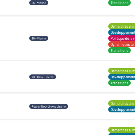
Transitions
86 - Vienne
Démarches alime
Développement t
Politique de la v
86 - Vienne
Dynamiques terr
Transitions
Démarches alime
Développement t
79 - Deux-Sèvres
Transitions
Démarches alime
Région Nouvelle-Aquitaine
Développement t
Démarches alime