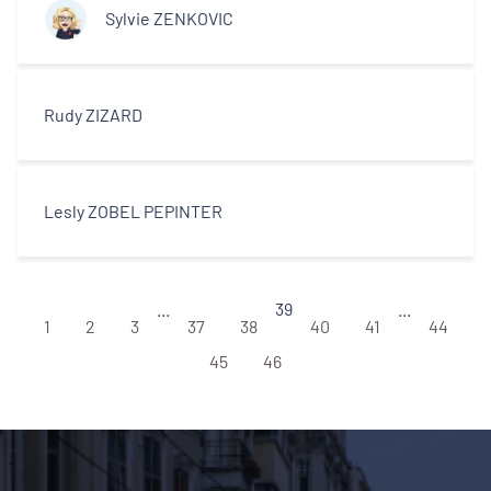
Sylvie ZENKOVIC
Rudy ZIZARD
Lesly ZOBEL PEPINTER
...
39
...
1
2
3
37
38
40
41
44
45
46