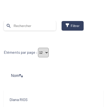
Filtrer
Thématiques
Éléments par page :
Démarches alimentaires de territoire
Développement territorial
Nom
Inclusion numérique
Politique de la ville
Diana RIOS
Revitalisation des centres-bourgs et