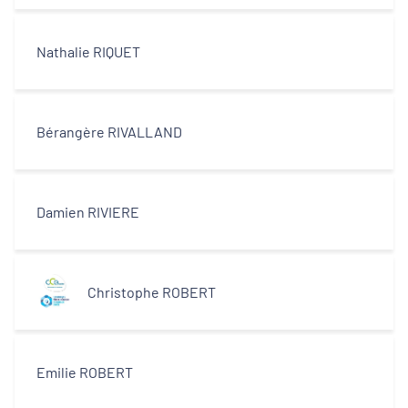
centres-villes
Nathalie RIQUET
Dynamiques territoriales pour l’emploi
Transitions
Bérangère RIVALLAND
Territoires
Damien RIVIERE
Departements
Christophe ROBERT
Type d'acteur
Emilie ROBERT
Equipe technique et ingénierie
territoriale associée