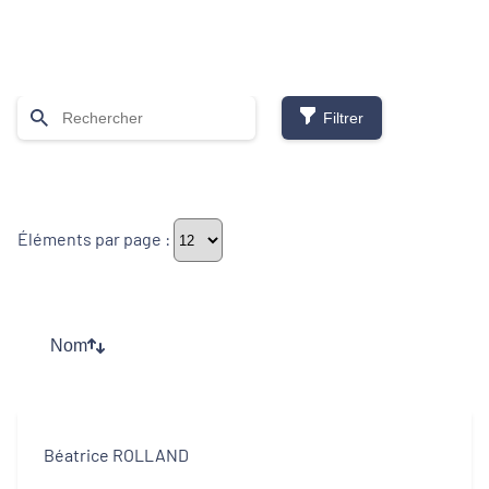
Filtrer
Thématiques
Éléments par page :
Démarches alimentaires de territoire
Développement territorial
Nom
Inclusion numérique
Politique de la ville
Béatrice ROLLAND
Revitalisation des centres-bourgs et