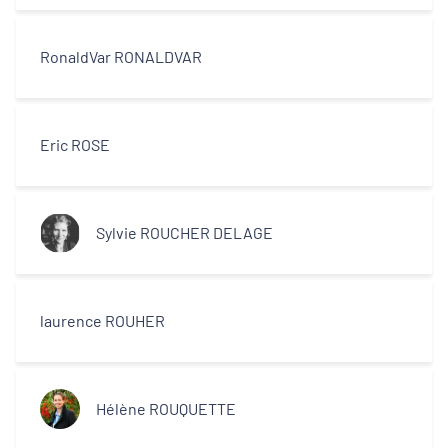
centres-villes
RonaldVar RONALDVAR
Dynamiques territoriales pour l’emploi
Transitions
Eric ROSE
Territoires
Sylvie ROUCHER DELAGE
Departements
laurence ROUHER
Type d'acteur
Hélène ROUQUETTE
Equipe technique et ingénierie
territoriale associée