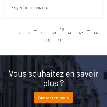
Lesly ZOBEL PEPINTER
...
40
...
1
2
3
38
39
41
42
44
45
46
Vous souhaitez en savoir
plus ?
Contactez-nous