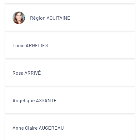
centres-villes
Région AQUITAINE
Dynamiques territoriales pour l’emploi
Transitions
Lucie ARGELIES
Territoires
Rosa ARRIVÉ
Departements
Angelique ASSANTE
Type d'acteur
Anne Claire AUGEREAU
Equipe technique et ingénierie
territoriale associée