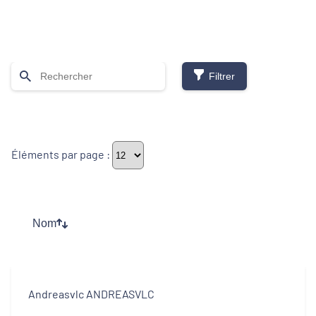
Filtrer
Thématiques
Éléments par page :
Démarches alimentaires de territoire
Développement territorial
Nom
Inclusion numérique
Politique de la ville
Andreasvlc ANDREASVLC
Revitalisation des centres-bourgs et