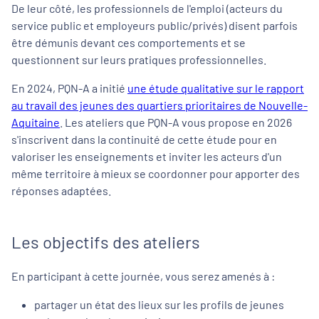
De leur côté, les professionnels de l'emploi (acteurs du
service public et employeurs public/privés) disent parfois
être démunis devant ces comportements et se
Département *
questionnent sur leurs pratiques professionnelles.
En 2024, PQN-A a initié
une étude qualitative sur le rapport
Je m’inscris à un événement PQN-A :
au travail des jeunes des quartiers prioritaires de Nouvelle-
“J'ai compris que PQN-A a besoin de conserver mes
Aquitaine
. Les ateliers que PQN-A vous propose en 2026
données personnelles pour m’informer de ses
s'inscrivent dans la continuité de cette étude pour en
activités, notamment m’inviter à des évènements,
valoriser les enseignements et inviter les acteurs d'un
recevoir des informations sur les thèmes de mes choix.
même territoire à mieux se coordonner pour apporter des
PQN-A sait l’importance de ces données pour la
réalisation de ses missions, mais aussi le respect dû
réponses adaptées.
aux données des publics qui les lui confient. Elle met
en œuvre tout ce qui est nécessaire au respect de la
RGPD.
Les objectifs des ateliers
Dans tous les cas, j’ai compris que PQN-A supprimera
les données personnelles après une période de 6 ans
sans aucune interaction entre moi et le GIP.*
En participant à cette journée, vous serez amenés à :
partager un état des lieux sur les profils de jeunes
J'autorise PQN-A à utiliser les photos prises lors de