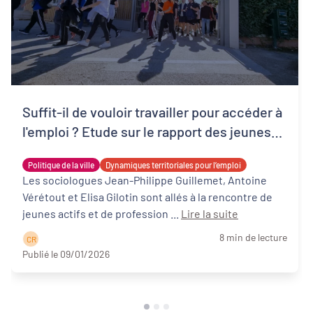
Suffit-il de vouloir travailler pour accéder à
l'emploi ? Etude sur le rapport des jeunes
au travail dans les QPV de Nouvelle-
Politique de la ville
Dynamiques territoriales pour l’emploi
Aquitaine
Les sociologues Jean-Philippe Guillemet, Antoine
Vérétout et Elisa Gilotin sont allés à la rencontre de
jeunes actifs et de profession ...
Lire la suite
8 min de lecture
C R
Publié le 09/01/2026