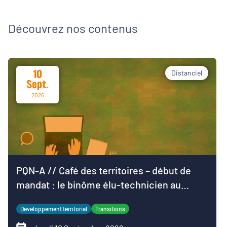
Découvrez nos contenus
10
Distanciel
Sept.
2026
PQN-A // Café des territoires – début de
mandat : le binôme élu-technicien au
service du projet de territoire
Développement territorial
Transitions