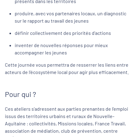
l'événement
, sur lesquelles je suis susceptible
présents dans les territoires
d'apparaître, à des fins de communication (site web,
publications LinkedIn, supports divers).
produire, avec vos partenaires locaux, un diagnostic
sur le rapport au travail des jeunes
Mardi 13 octobre
définir collectivement des priorités d'actions
inventer de nouvelles réponses pour mieux
PARTICIPATION AU DEJEUNER
accompagner les jeunes
Cette journée vous permettra de resserrer les liens entre
Le déjeuner se tiendra le
13 octobre,
de 12h30 à 14h
(prix à
acteurs de l'écosystème local pour agir plus efficacement.
régler 15€)
Merci de préciser votre choix* :
Pour qui ?
Je déjeune
Je ne déjeune pas
Ces ateliers s'adressent aux parties prenantes de l'emploi
Notez bien
: *
issus des territoires urbains et ruraux de Nouvelle-
Aquitaine : collectivités, Missions locales, France Travail,
. L'inscription au déjeuner vaut engagement
et ne pourra
association de médiation, club de prévention, centre
pas faire l'objet d'un remboursement après
le 6 octobre
,