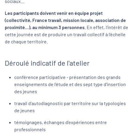
sociaux…
afin d'éviter le gaspillage alimentaire.
Les participants doivent venir en équipe projet
. Aucune inscription au déjeuner ne pourra être retenue
(collectivité, France travail, mission locale, association de
après le
6 octobre.
proximité…), au minimum 3 personnes
. En effet, l’intérêt de
Oui, je déjeune et j'ai bien compris
cette journée est de produire un travail collectif à l’échelle
Non concerné.e
de chaque territoire.
Je souhaite obtenir
un justificatif de règlement pour ce
Déroulé indicatif de l'atelier
déjeuner
(par mail, après la rencontre).*
Oui
conférence participative - présentation des grands
Non
enseignements de l'étude et des sept type d'insertion
Non concerné.e
des jeunes
Pour déjeuner, je coche cette case et règle le déjeuner.
travail d'autodiagnostic par territoire sur la typologies
- 15€
de jeunes
témoignages, échanges d'expériences entre
Je confirme mon inscription
professionnels