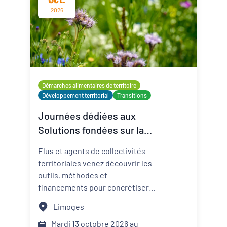
2026
Démarches alimentaires de territoire
Développement territorial
Transitions
Journées dédiées aux
Solutions fondées sur la
Nature
Elus et agents de collectivités
territoriales venez découvrir les
outils, méthodes et
financements pour concrétiser
vos projets grâce aux solutions
Limoges
fondées sur la nature (SfN) ! Les
solutions fondées sur la nature
Mardi 13 octobre 2026 au