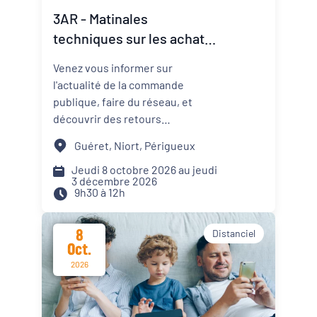
3AR - Matinales
Dynamiques territoriales pour l’emploi
techniques sur les achats
responsables
Transitions
Venez vous informer sur
l'actualité de la commande
Date d'événement
publique, faire du réseau, et
découvrir des retours
d'expériences d'acteurs publics
Guéret, Niort, Périgueux
de votre territoire. Les matinales
Départements
sont déclinées entre le 8 octobre
Jeudi 8 octobre 2026 au jeudi
3 décembre 2026
et le 3 décembre dans différents
9h30 à 12h
lieux de la région, voir-ci
dessous.
8
Distanciel
Format de l'événement
Oct.
2026
Présentiel
Distanciel