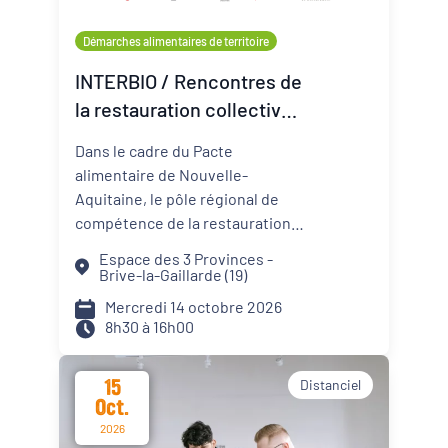
Démarches alimentaires de territoire
INTERBIO / Rencontres de
la restauration collective
bio, locale et de qualité
Dans le cadre du Pacte
alimentaire de Nouvelle-
Aquitaine, le pôle régional de
compétence de la restauration
collective publique organise la
Espace des 3 Provinces -
11e édition des Rencontres de la
Brive-la-Gaillarde (19)
restauration collective bio,
Mercredi 14 octobre 2026
locale et de qualité.
8h30 à 16h00
15
Distanciel
Oct.
2026