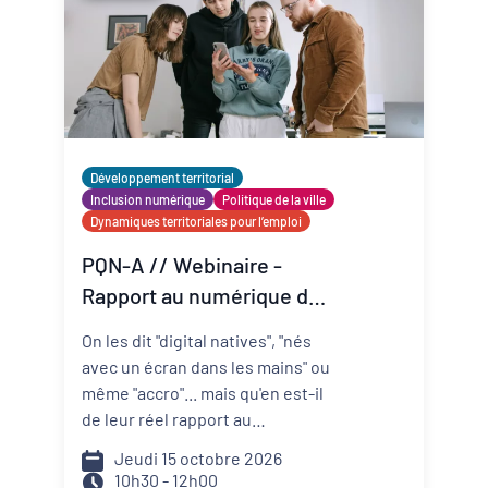
Développement territorial
Inclusion numérique
Politique de la ville
Dynamiques territoriales pour l’emploi
PQN-A // Webinaire -
Rapport au numérique des
jeunes : quels leviers
On les dit "digital natives", "nés
d'émancipation selon les
avec un écran dans les mains" ou
territoires ?
même "accro"... mais qu'en est-il
de leur réel rapport au
numérique ? Quelles sont leurs
Jeudi 15 octobre 2026
limites pour une bonne
10h30 - 12h00