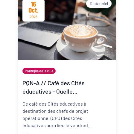
16
Distanciel
Oct.
2026
Politique de la ville
PQN-A // Café des Cités
éducatives - Quelle
articulation entre Cité
Ce café des Cités éducatives à
éducative et contrat de
destination des chefs de projet
ville ?
opérationnel (CPO) des Cités
éducatives aura lieu le vendredi
16 octobre de 13h30 à 14h30 et il