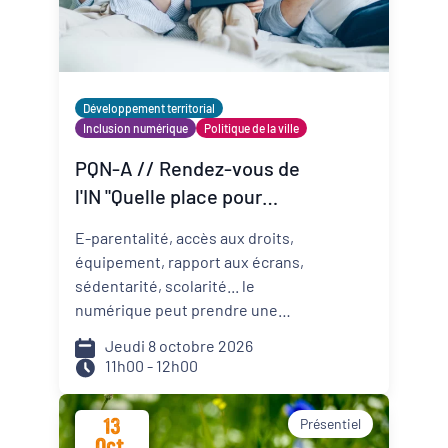
Organisateur
PQN-A
Développement territorial
Inclusion numérique
Politique de la ville
Externe
PQN-A // Rendez-vous de
l'IN "Quelle place pour
l'inclusion numérique
E-parentalité, accès aux droits,
dans les CTG ?"
équipement, rapport aux écrans,
sédentarité, scolarité... le
numérique peut prendre une
place importante dans la vie des
Jeudi 8 octobre 2026
familles. Les territoires peuvent
11h00 - 12h00
être aidants. Comment ?
13
Présentiel
Oct.