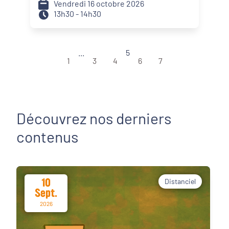
Vendredi 16 octobre 2026
portera sur l'articulation entre
13h30 - 14h30
Cité éducative et contrat de ville.
...
5
1
3
4
6
7
Découvrez nos derniers
contenus
10
Distanciel
Sept.
2026