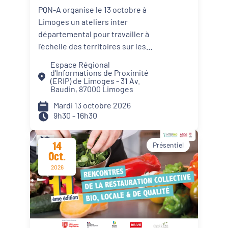
les jeunes vers l'emploi ?"
PQN-A organise le 13 octobre à
#2
Limoges un ateliers inter
départemental pour travailler à
l’échelle des territoires sur les
facteurs qui déterminent les
Espace Régional
trajectoires des jeunes vis-à-vis
d'Informations de Proximité
(ERIP) de Limoges - 31 Av.
de l’emploi. Entre facteurs
Baudin, 87000 Limoges
personnels, culturels,
Mardi 13 octobre 2026
d'opportunité et institutionnels,
9h30 - 16h30
décryptez avec vos partenaires
locaux quels sont les profils de
jeunes présents sur votre
14
Présentiel
Oct.
territoire et mettez au jour de
nouvelles stratégies pour les
2026
accompagner plus efficacement
vers l’emploi.