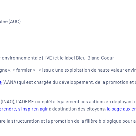
ôlée (AOC)
environnementale (HVE) et le label Bleu-Blanc-Coeur
agne», «
fermier
» , «
issu d’une exploitation de haute valeur en
e
(AANA) qui est chargée du développement, de la promotion et du s
(INAO). L'ADEME complète également ces actions en déployant di
endre, s'inspirer, agir
à destination des citoyens,
la page aux e
re la structuration et la promotion de la filière biologique pour