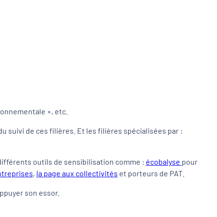
vironnementale
», etc.
uivi de ces filières. Et les filières spécialisées par :
fférents outils de sensibilisation comme :
écobalyse
pour
ntreprises
,
la page aux collectivités
et porteurs de PAT.
 appuyer son essor.