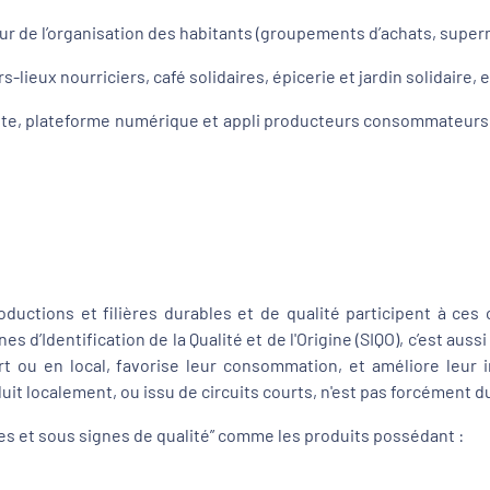
de l’organisation des habitants (groupements d’achats, supermar
rs-lieux nourriciers, café solidaires, épicerie et jardin solidaire, et
te, plateforme numérique et appli producteurs consommateurs, in
uctions et filières durables et de qualité participent à ces 
s d’Identification de la Qualité et de l'Origine (SIQO), c’est auss
ourt ou en local, favorise leur consommation, et améliore leu
it localement, ou issu de circuits courts, n'est pas forcément du
bles et sous signes de qualité” comme les produits possédant :