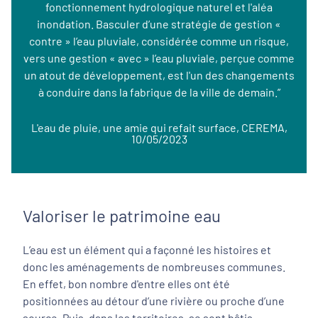
fonctionnement hydrologique naturel et l'aléa
inondation. Basculer d’une stratégie de gestion «
contre » l’eau pluviale, considérée comme un risque,
vers une gestion « avec » l’eau pluviale, perçue comme
un atout de développement, est l'un des changements
à conduire dans la fabrique de la ville de demain.”
L'eau de pluie, une amie qui refait surface, CEREMA,
10/05/2023
Valoriser le patrimoine eau
L’eau est un élément qui a façonné les histoires et
donc les aménagements de nombreuses communes.
En effet, bon nombre d'entre elles ont été
positionnées au détour d’une rivière ou proche d’une
source. Puis, dans les territoires, se sont bâtis