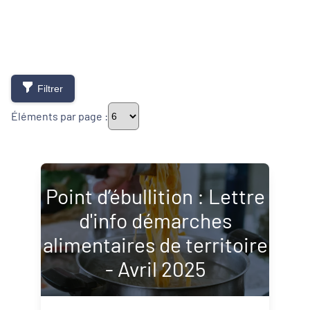
Filtrer
Éléments par page :
Typologie de newsletter
Point d’ébullition : Lettre
d'info démarches
Newsletters
alimentaires de territoire
Lettres d'information
- Avril 2025
Thématiques