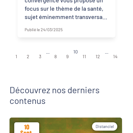
convergence vous propose un
focus sur le thème de la santé,
sujet éminemment transversal
et multidimensionnel. En effet,
Publié le 24/03/2025
pour agir sur la santé des
personnes, il est né ...
...
10
...
1
2
3
8
9
11
12
14
Découvrez nos derniers
contenus
10
Distanciel