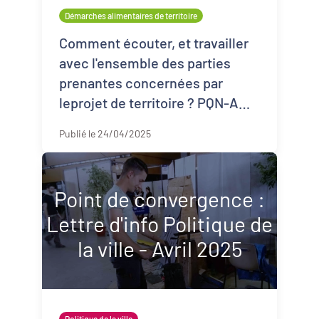
Démarches alimentaires de territoire
Démarches alimentaires de territoire
Développement territorial
Comment écouter, et travailler
avec l'ensemble des parties
Inclusion numérique
prenantes concernées par
leprojet de territoire ? PQN-A
Politique de la ville
vous invite à en apprendre
Publié le 24/04/2025
davantage sur le sujet du d ...
Revitalisation des centres-bourgs et
centres-villes
Dynamiques territoriales pour l’emploi
Point de convergence :
Lettre d'info Politique de
Transitions
la ville - Avril 2025