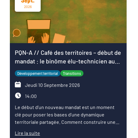
Sept.
2026
PQN-A // Café des territoires – début de
mandat : le binôme élu-technicien au
service du projet de territoire
Développement territorial
Transitions
Jeudi 10 Septembre 2026
14:00
Le début d’un nouveau mandat est un moment
clé pour poser les bases d’une dynamique
territoriale partagée. Comment construire une
relation de confiance entre élus et techniciens ?
Lire la suite
Comment articuler les ambitions politiques,