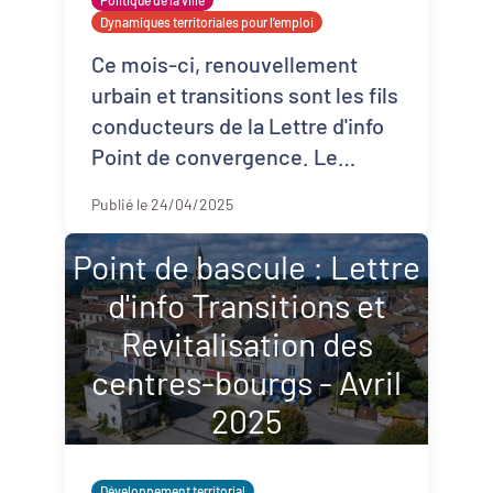
Politique de la ville
Dynamiques territoriales pour l’emploi
Ce mois-ci, renouvellement
urbain et transitions sont les fils
conducteurs de la Lettre d'info
Point de convergence. Le
rapport "Ensemble, refaire Ville"
Publié le 24/04/2025
sur le futur renouvellement
urbain ...
Point de bascule : Lettre
d'info Transitions et
Revitalisation des
centres-bourgs - Avril
2025
Développement territorial