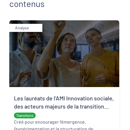
contenus
Analyse
Les lauréats de l’AMI Innovation sociale,
des acteurs majeurs de la transition
écologique et sociale
Transitions
Créé pour encourager l’émergence,
l’expérimentation et la structuration de