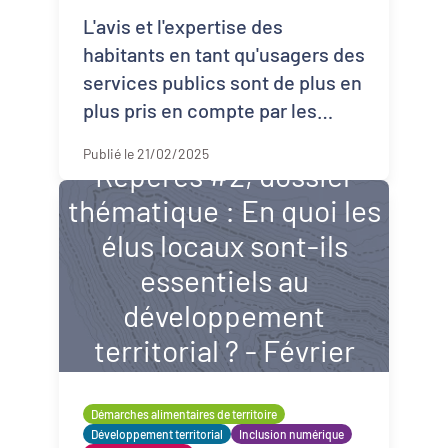
L'avis et l'expertise des
habitants en tant qu'usagers des
services publics sont de plus en
plus pris en compte par les
pouvoirs publics dans la
Publié le 21/02/2025
construction, la mise en œuvre
Repères #2, dossier
et l'évaluati ...
thématique : En quoi les
élus locaux sont-ils
essentiels au
développement
territorial ? - Février
2025
Démarches alimentaires de territoire
Développement territorial
Inclusion numérique