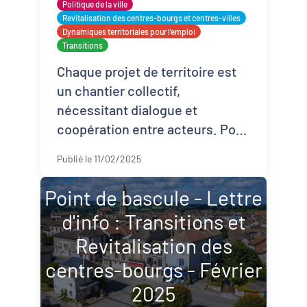
Politique de la ville
Revitalisation des centres-bourgs et centres-villes
Dynamiques territoriales pour l’emploi
Transitions
Chaque projet de territoire est
un chantier collectif,
nécessitant dialogue et
coopération entre acteurs. Pour
sa réussite, l'élu local doit jouer
Publié le 11/02/2025
un rôle de catalyseur de
synergies, un tra ...
Point de bascule - Lettre
d'info : Transitions et
Revitalisation des
centres-bourgs - Février
2025