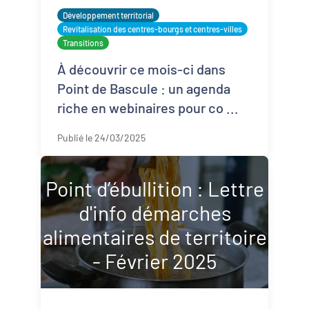
Démarches alimentaires de territoire
Développement territorial
Revitalisation des centres-bourgs et centres-villes
Développement territorial
Transitions
À découvrir ce mois-ci dans
Inclusion numérique
Point de Bascule : un agenda
Politique de la ville
riche en webinaires pour co ...
Publié le 24/03/2025
Revitalisation des centres-bourgs et
centres-villes
Point d’ébullition : Lettre
Dynamiques territoriales pour l’emploi
d'info démarches
Transitions
alimentaires de territoire
- Février 2025