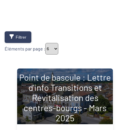
Filtrer
Éléments par page :
Point de bascule : Lettre
Typologie de newsletter
d'info Transitions et
Newsletters
Revitalisation des
Lettres d'information
centres-bourgs - Mars
2025
Thématiques