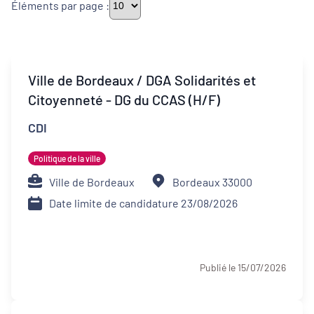
Éléments par page :
Thématiques
Ville de Bordeaux / DGA Solidarités et
Citoyenneté - DG du CCAS (H/F)
Démarches alimentaires de territoire
CDI
Développement territorial
Politique de la ville
Inclusion numérique
Ville de Bordeaux
Bordeaux 33000
Date limite de candidature 23/08/2026
Politique de la ville
Revitalisation des centres-bourgs et
centres-villes
Publié le 15/07/2026
Dynamiques territoriales pour l’emploi