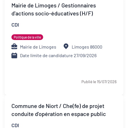
Transitions
Mairie de Limoges / Gestionnaires
d'actions socio-éducatives (H/F)
Date de publication
CDI
Politique de la ville
Type de contrat
Mairie de Limoges
Limoges 86000
Date limite de candidature 27/09/2026
Stage
Alternance
Publié le 15/07/2026
Apprentissage
CDI
Commune de Niort / Che(fe) de projet
CDD
conduite d'opération en espace public
CDI