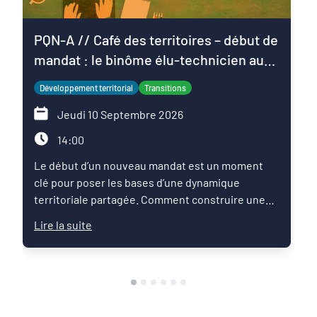
PQN-A // Café des territoires – début de
mandat : le binôme élu-technicien au
service du projet de territoire
Développement territorial
Transitions
Jeudi 10 Septembre 2026
14:00
Le début d’un nouveau mandat est un moment
clé pour poser les bases d’une dynamique
territoriale partagée. Comment construire une
relation de confiance entre élus et techniciens ?
Lire la suite
Comment articuler les ambitions politiques,
l’expertise des services et les enjeux du territoire
pour faire émerger une feuille de route commune
?Ce Café des territoires propose un temps
d’échange entre pairs autour des pratiques qui