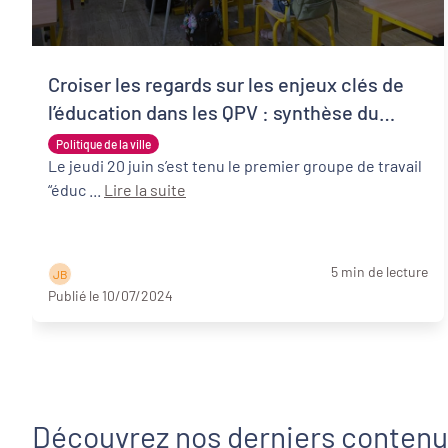
Croiser les regards sur les enjeux clés de
l’éducation dans les QPV : synthèse du
Groupe de travail éducation #1 de PQN-A
Politique de la ville
Le jeudi 20 juin s’est tenu le premier groupe de travail
“éduc ...
Lire la suite
5 min de lecture
J B
Publié le 10/07/2024
Découvrez nos derniers conten