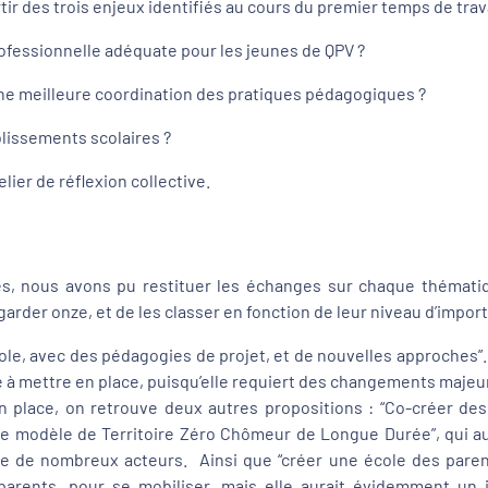
tir des trois enjeux identifiés au cours du premier temps de trava
ofessionnelle adéquate pour les jeunes de QPV ?
ne meilleure coordination des pratiques pédagogiques ?
lissements scolaires ?
lier de réflexion collective.
s, nous avons pu restituer les échanges sur chaque thématiqu
arder onze, et de les classer en fonction de leur niveau d’import
cole, avec des pédagogies de projet, et de nouvelles approches”
ile à mettre en place, puisqu’elle requiert des changements majeu
 en place, on retrouve deux autres propositions : “Co-créer des
 le modèle de Territoire Zéro Chômeur de Longue Durée”, qui aura
e de nombreux acteurs. Ainsi que “créer une école des parents
rents, pour se mobiliser, mais elle aurait évidemment un im