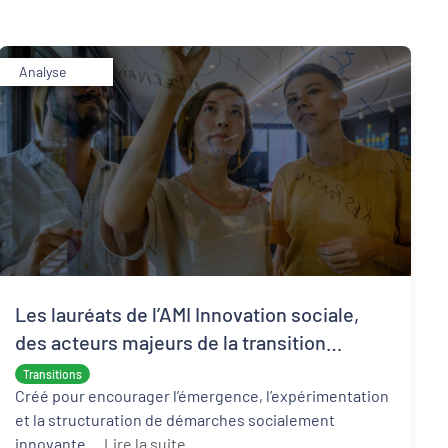
Analyse
Les lauréats de l’AMI Innovation sociale,
des acteurs majeurs de la transition
écologique et sociale
Transitions
Créé pour encourager l’émergence, l’expérimentation
et la structuration de démarches socialement
innovante ...
Lire la suite