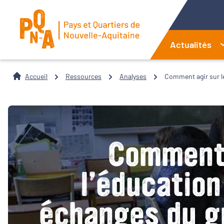
Actualités
Accueil
Ressources
Analyses
Comment agir sur le
Comment 
l’éducatio
échanges du gr