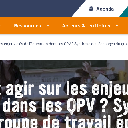
Agenda
Ressources
Acteurs & territoires
s enjeux clés de l’éducation dans les QPV ? Synthèse des échanges du gro
agir sur les enjeu
n dans les QPV ? S
oupe de travail 