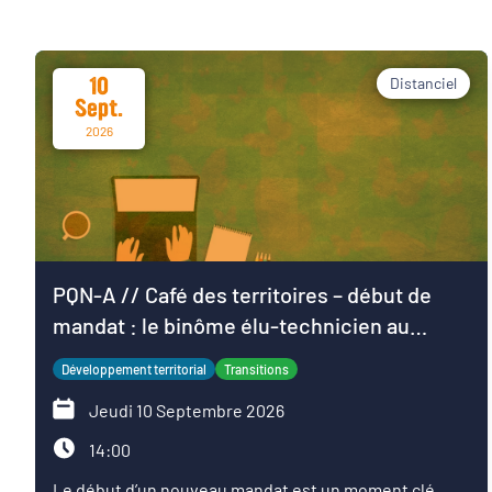
10
Distanciel
Sept.
2026
PQN-A // Café des territoires – début de
mandat : le binôme élu-technicien au
service du projet de territoire
Développement territorial
Transitions
Jeudi 10 Septembre 2026
14:00
Le début d’un nouveau mandat est un moment clé