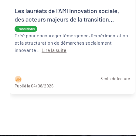
Les lauréats de l’AMI Innovation sociale,
des acteurs majeurs de la transition
écologique et sociale
Transitions
Créé pour encourager l’émergence, l’expérimentation
et la structuration de démarches socialement
innovante ...
Lire la suite
8 min de lecture
A M
Publié le 04/08/2026