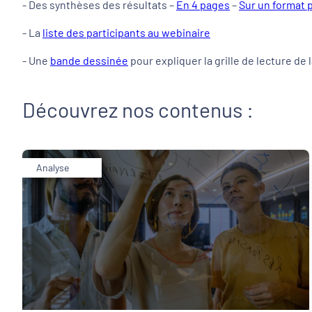
- Des synthèses des résultats –
En 4 pages
–
Sur un format 
- La
liste des participants au webinaire
- Une
bande dessinée
pour expliquer la grille de lecture de
Découvrez nos contenus :
Analyse