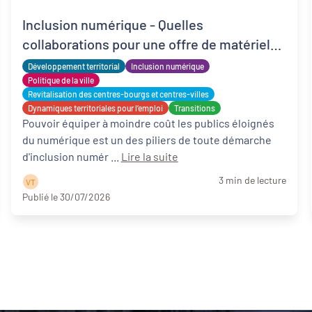
Inclusion numérique - Quelles
collaborations pour une offre de matériels
reconditionnés locale, solidaire et adaptée
Développement territorial
Inclusion numérique
?
Politique de la ville
Revitalisation des centres-bourgs et centres-villes
Dynamiques territoriales pour l’emploi
Transitions
Pouvoir équiper à moindre coût les publics éloignés
du numérique est un des piliers de toute démarche
d'inclusion numér ...
Lire la suite
3 min de lecture
V T
Publié le 30/07/2026