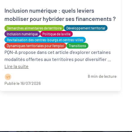
Inclusion numérique : quels leviers
mobiliser pour hybrider ses financements ?
Démarches alimentaires de territoire
Développement territorial
Inclusion numérique
Politique de la ville
Revitalisation des centres-bourgs et centres-villes
Dynamiques territoriales pour l’emploi
Transitions
PQN-A propose dans cet article d’explorer certaines
modalités offertes aux territoires pour diversifier ...
Lire la suite
8 min de lecture
V T
Publié le 16/07/2026