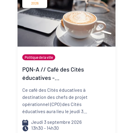
change vite ? Comment mieux
2026
anticiper les risques et réduire
ma vulnérabilité ? Comment
construire un projet de structure
qui embarque mes
collaborateurs et mes parties
prenantes ?
Politique de la ville
PQN-A // Café des Cités
éducatives -
Accompagner la
Ce café des Cités éducatives à
prévention et la promotion
destination des chefs de projet
de la santé mentale
opérationnel (CPO) des Cités
éducatives aura lieu le jeudi 3
septembre de 13h30 à 14h30 et il
Jeudi 3 septembre 2026
portera sur le développement
13h30 - 14h30
d'actions de prévention et de