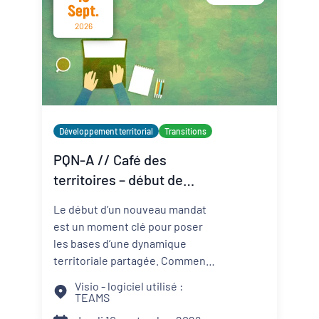
Sept.
2026
Développement territorial
Transitions
PQN-A // Café des
territoires – début de
mandat : le binôme élu-
Le début d’un nouveau mandat
technicien au service du
est un moment clé pour poser
projet de territoire
les bases d’une dynamique
territoriale partagée. Comment
construire une relation de
Visio - logiciel utilisé :
confiance entre élus et
TEAMS
techniciens ? Comment articuler