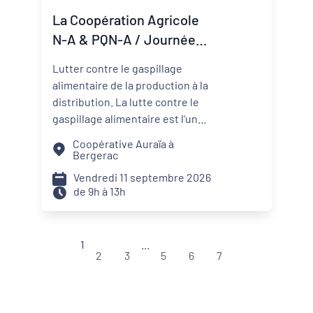
nécessaires pour transformer
La Coopération Agricole
une ambition politique en projet
N-A & PQN-A / Journée
territorial.
Coop'Inspiration - La lutte
Lutter contre le gaspillage
contre le gaspillage
alimentaire de la production à la
alimentaire
distribution. La lutte contre le
gaspillage alimentaire est l'un
des axes principaux abordés par
Coopérative Auraïa à
les projets alimentaires
Bergerac
territoriaux via : la
Vendredi 11 septembre 2026
sensibilisation des convives, la
de 9h à 13h
formation des agents de
restauration, la valorisation des
surplus avec les acteurs de la
1
...
solidarité. Sur les territoires, les
2
3
5
6
7
coopératives agricoles et leurs
partenaires agissent aussi pour
réduire le gaspillage et mieux