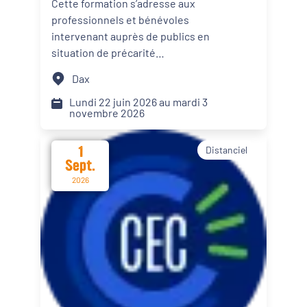
Cette formation s’adresse aux
personnes en situation de
professionnels et bénévoles
Dynamiques territoriales pour l’emploi
précarité alimentaire
intervenant auprès de publics en
situation de précarité
Transitions
alimentaire. Elle propose des
Dax
apports théoriques, des
Date d'événement
échanges de pratiques et des
Lundi 22 juin 2026 au mardi 3
novembre 2026
mises en situation afin d’intégrer
le renforcement du pouvoir
1
Distanciel
d’agir de leur public dans les
Départements
Sept.
actions menées.
2026
Format de l'événement
Présentiel
Distanciel