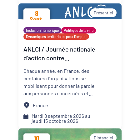
promotion de la santé mentale
8
Présentiel
dans les Cités éducatives de
Sept.
Nouvelle-Aquitaine.
2026
Inclusion numérique
Politique de la ville
Dynamiques territoriales pour l’emploi
ANLCI / Journée nationale
d'action contre
l'illettrisme 2026
Chaque année, en France, des
centaines d’organisations se
mobilisent pour donner la parole
aux personnes concernées et
mettre un coup de projecteur
France
sur les solutions locales.
Mardi 8 septembre 2026 au
jeudi 15 octobre 2026
10
Distanciel