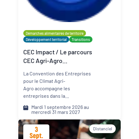
Organisateur
PQN-A
Démarches alimentaires de territoire
Développement territorial
Transitions
Externe
CEC Impact / Le parcours
CEC Agri-Agro
(Convention des
La Convention des Entreprises
Entreprises pour le Climat)
pour le Climat Agri-
Agro accompagne les
entreprises dans la
transformation de leur modèle
Mardi 1 septembre 2026 au
face aux défis climatiques,
mercredi 31 mars 2027
environnementaux et
sociétaux. Comment pérenniser
3
Distanciel
mon activité dans un monde qui
Sept.