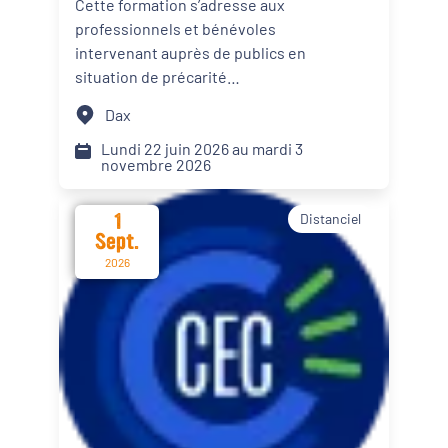
Cette formation s’adresse aux
personnes en situation de
professionnels et bénévoles
Dynamiques territoriales pour l’emploi
précarité alimentaire
intervenant auprès de publics en
situation de précarité
Transitions
alimentaire. Elle propose des
Dax
apports théoriques, des
Date d'événement
échanges de pratiques et des
Lundi 22 juin 2026 au mardi 3
novembre 2026
mises en situation afin d’intégrer
le renforcement du pouvoir
1
Distanciel
d’agir de leur public dans les
Départements
Sept.
actions menées.
2026
Format de l'événement
Présentiel
Distanciel