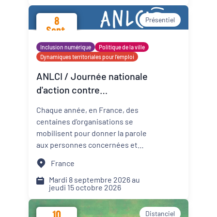
promotion de la santé mentale
8
Présentiel
dans les Cités éducatives de
Sept.
Nouvelle-Aquitaine.
2026
Inclusion numérique
Politique de la ville
Dynamiques territoriales pour l’emploi
ANLCI / Journée nationale
d'action contre
l'illettrisme 2026
Chaque année, en France, des
centaines d’organisations se
mobilisent pour donner la parole
aux personnes concernées et
mettre un coup de projecteur
France
sur les solutions locales.
Mardi 8 septembre 2026 au
jeudi 15 octobre 2026
10
Distanciel