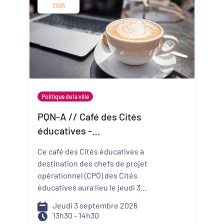
change vite ? Comment mieux
2026
anticiper les risques et réduire
ma vulnérabilité ? Comment
construire un projet de structure
qui embarque mes
collaborateurs et mes parties
prenantes ?
Politique de la ville
PQN-A // Café des Cités
éducatives -
Accompagner la
Ce café des Cités éducatives à
prévention et la promotion
destination des chefs de projet
de la santé mentale
opérationnel (CPO) des Cités
éducatives aura lieu le jeudi 3
septembre de 13h30 à 14h30 et il
Jeudi 3 septembre 2026
portera sur le développement
13h30 - 14h30
d'actions de prévention et de