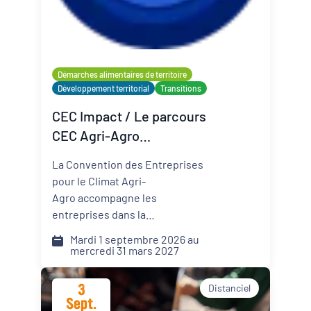
Organisateur
PQN-A
Démarches alimentaires de territoire
Développement territorial
Transitions
Externe
CEC Impact / Le parcours
CEC Agri-Agro
(Convention des
La Convention des Entreprises
Entreprises pour le Climat)
pour le Climat Agri-
Agro accompagne les
entreprises dans la
transformation de leur modèle
Mardi 1 septembre 2026 au
face aux défis climatiques,
mercredi 31 mars 2027
environnementaux et
sociétaux. Comment pérenniser
3
Distanciel
mon activité dans un monde qui
Sept.