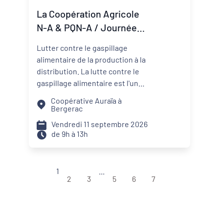
nécessaires pour transformer
La Coopération Agricole
une ambition politique en projet
N-A & PQN-A / Journée
territorial.
Coop'Inspiration - La lutte
Lutter contre le gaspillage
contre le gaspillage
alimentaire de la production à la
alimentaire
distribution. La lutte contre le
gaspillage alimentaire est l'un
des axes principaux abordés par
Coopérative Auraïa à
les projets alimentaires
Bergerac
territoriaux via : la
Vendredi 11 septembre 2026
sensibilisation des convives, la
de 9h à 13h
formation des agents de
restauration, la valorisation des
surplus avec les acteurs de la
1
...
solidarité. Sur les territoires, les
2
3
5
6
7
coopératives agricoles et leurs
partenaires agissent aussi pour
réduire le gaspillage et mieux