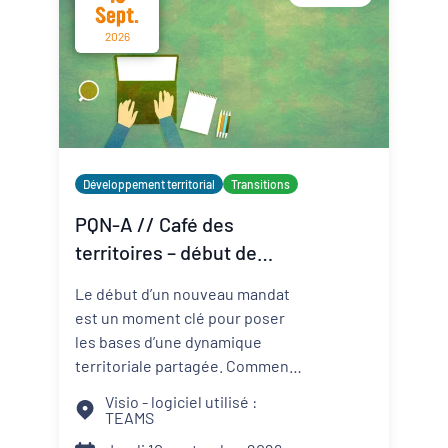
Sept.
2026
Développement territorial
Transitions
PQN-A // Café des
territoires – début de
mandat : le binôme élu-
Le début d’un nouveau mandat
technicien au service du
est un moment clé pour poser
projet de territoire
les bases d’une dynamique
territoriale partagée. Comment
construire une relation de
Visio - logiciel utilisé :
confiance entre élus et
TEAMS
techniciens ? Comment articuler