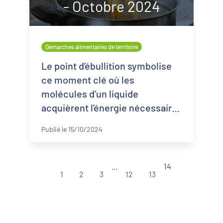
- Octobre 2024
Démarches alimentaires de territoire
Le point d’ébullition symbolise
ce moment clé où les
molécules d’un liquide
acquièrent l’énergie nécessaire
pour se transformer et se
Publié le 15/10/2024
libérer. De la même manière,
notre nouvelle lettre d’in ...
...
14
1
2
3
12
13