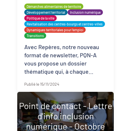
Démarches alimentaires de territoire
Démarches alimentaires de territoire
Développement territorial
Inclusion numérique
Développement territorial
Politique de la ville
Revitalisation des centres-bourgs et centres-villes
Dynamiques territoriales pour l’emploi
Inclusion numérique
Transitions
Politique de la ville
Avec Repères, notre nouveau
format de newsletter, PQN-A
Revitalisation des centres-bourgs et
vous propose un dossier
centres-villes
thématique qui, à chaque
Dynamiques territoriales pour l’emploi
numéro, explore de manière
Publié le 15/11/2024
transversale un sujet clé pour le
Transitions
développement territori ...
Point de contact - Lettre
d'info inclusion
numérique - Octobre