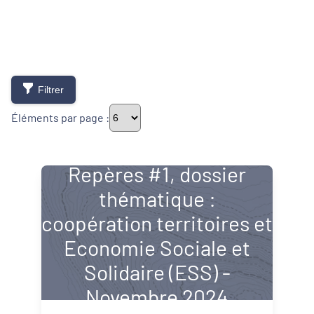
Filtrer
Éléments par page :
Repères #1, dossier
Typologie de newsletter
thématique :
coopération territoires et
Newsletters
Economie Sociale et
Lettres d'information
Solidaire (ESS) -
Thématiques
Novembre 2024