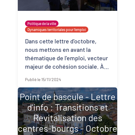
Politique de la ville
Dynamiques territoriales pour l’emploi
Dans cette lettre d'octobre,
nous mettons en avant la
thématique de l'emploi, vecteur
majeur de cohésion sociale. À
ce titre, PQN-A vous invite à une
Publié le 15/11/2024
rencontre régionale sur le
recrutement ...
Point de bascule - Lettre
d'info : Transitions et
Revitalisation des
centres-bourgs - Octobre