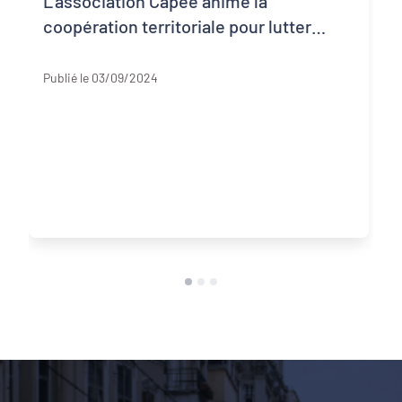
L'association Capée anime la
coopération territoriale pour lutter
contre la précarité alimentaire autour
Vienne (86)
du Grand Poitiers
Publié le 03/09/2024