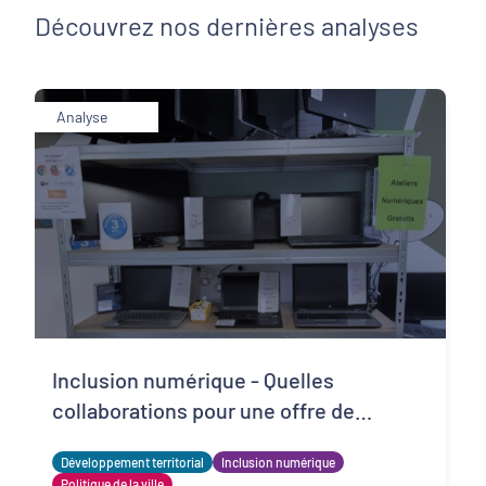
Découvrez nos dernières analyses
Analyse
Inclusion numérique - Quelles
collaborations pour une offre de
matériels reconditionnés locale,
Développement territorial
Inclusion numérique
solidaire et adaptée ?
Politique de la ville