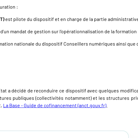
uration :
CT)
est pilote du dispositif et en charge de la partie administrativ
e d’un mandat de gestion sur l’opérationnalisation de la formatio
ation nationale du dispositif Conseillers numériques ainsi que de
tat a décidé de reconduire ce dispositif avec quelques modificat
tures publiques (collectivités notamment) et les structures pr
t,
La Base - Guide de cofinancement (anct.gouv.fr)
.