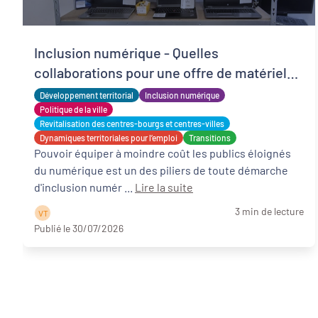
Inclusion numérique - Quelles
collaborations pour une offre de matériels
reconditionnés locale, solidaire et adaptée
Développement territorial
Inclusion numérique
?
Politique de la ville
Revitalisation des centres-bourgs et centres-villes
Dynamiques territoriales pour l’emploi
Transitions
Pouvoir équiper à moindre coût les publics éloignés
du numérique est un des piliers de toute démarche
d'inclusion numér ...
Lire la suite
3 min de lecture
V T
Publié le 30/07/2026