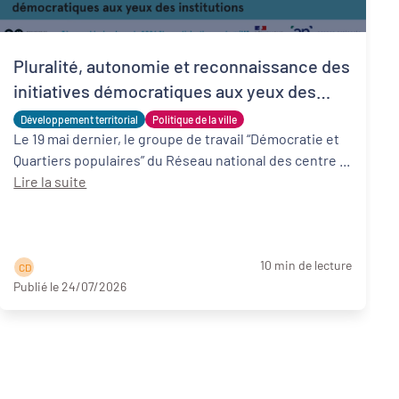
Pluralité, autonomie et reconnaissance des
initiatives démocratiques aux yeux des
institutions
Développement territorial
Politique de la ville
Le 19 mai dernier, le groupe de travail “Démocratie et
Quartiers populaires” du Réseau national des centre ...
Lire la suite
10 min de lecture
C D
Publié le 24/07/2026