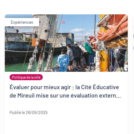
Expériences
Politique de la ville
Évaluer pour mieux agir : la Cité Éducative
de Mireuil mise sur une évaluation externe
et continue pour renforcer son impact (17)
Charente-Maritime
Publié le 26/05/2025