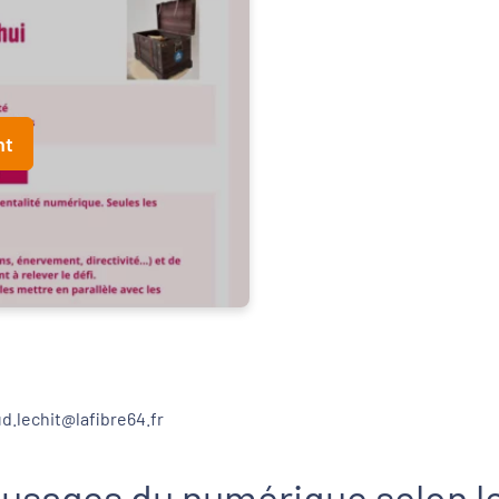
nt
ud.lechit@lafibre64.fr
 usages du numérique selon l