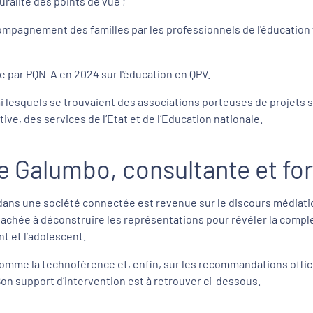
uralité des points de vue ;
ompagnement des familles par les professionnels de l'éducation 
e par PQN-A en 2024 sur l'éducation en QPV.
i lesquels se trouvaient des associations porteuses de projets su
e, des services de l’Etat et de l’Education nationale.
ne Galumbo, consultante et fo
 dans une société connectée est revenue sur le discours médiat
ttachée à déconstruire les représentations pour révéler la complex
t et l’adolescent.
 comme la technoférence et, enfin, sur les recommandations offi
Son support d’intervention est à retrouver ci-dessous.