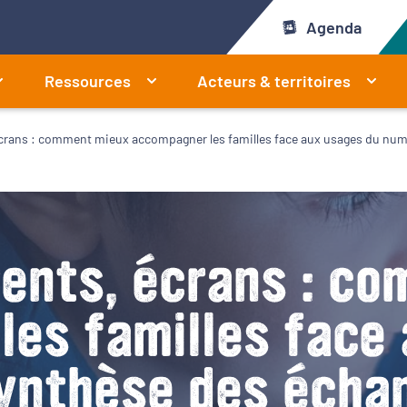
Agenda
Ressources
Acteurs & territoires
écrans : comment mieux accompagner les familles face aux usages du num
rents, écrans : c
es familles face
ynthèse des écha