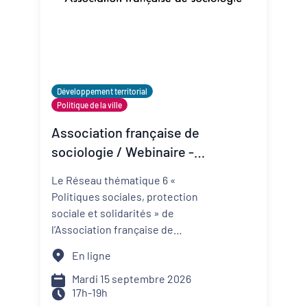
Développement territorial
Politique de la ville
Association française de
sociologie / Webinaire -
La recherche sur les
Le Réseau thématique 6 «
politiques sociales face
Politiques sociales, protection
aux médias
sociale et solidarités » de
l’Association française de
sociologie organise un webinaire
En ligne
et se propose d’être un lieu
d’échange, de travail et de débat
Mardi 15 septembre 2026
17h-19h
sur l’ensemble des questions