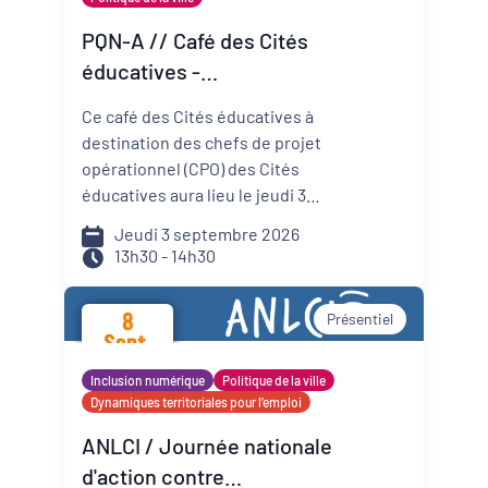
Organisateur
PQN-A // Café des Cités
éducatives -
PQN-A
Accompagner la
Ce café des Cités éducatives à
prévention et la promotion
destination des chefs de projet
Externe
de la santé mentale
opérationnel (CPO) des Cités
éducatives aura lieu le jeudi 3
septembre de 13h30 à 14h30 et il
Jeudi 3 septembre 2026
portera sur le développement
13h30 - 14h30
d'actions de prévention et de
promotion de la santé mentale
8
Présentiel
dans les Cités éducatives de
Sept.
Nouvelle-Aquitaine.
2026
Inclusion numérique
Politique de la ville
Dynamiques territoriales pour l’emploi
ANLCI / Journée nationale
d'action contre