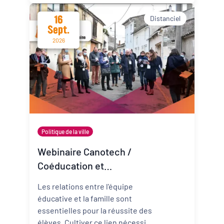
touchant aux dynamiques de
construction et d’évolution des
16
Distanciel
systèmes de protection sociale
Sept.
et de solidarités.
2026
Politique de la ville
Webinaire Canotech /
Coéducation et
persévérance scolaire
Les relations entre l'équipe
éducative et la famille sont
essentielles pour la réussite des
élèves. Cultiver ce lien nécessite