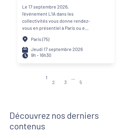
collectivités, servir les
Le 17 septembre 2026,
agents et les citoyens "
l’événement L’IA dans les
collectivités vous donne rendez-
vous en présentiel à Paris ou en
digital pour une journée
Paris (75)
consacrée aux grands enjeux de
la transition numérique des
Jeudi 17 septembre 2026
9h - 16h30
territoires.
1
...
2
3
5
Découvrez nos derniers
contenus