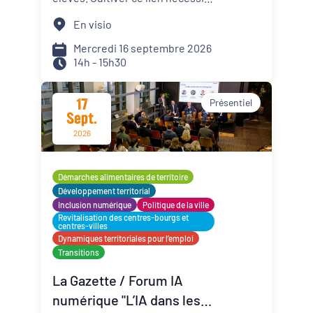
de créer les conditions propices
En visio
à la persévérance scolaire. Des
actions éprouvées dans des
Mercredi 16 septembre 2026
14h - 15h30
établissements scolaires sont
présentées lors de ce webinaire.
17
Présentiel
Sept.
2026
Démarches alimentaires de territoire
Développement territorial
Inclusion numérique
Politique de la ville
Revitalisation des centres-bourgs et
centres-villes
Dynamiques territoriales pour l’emploi
Transitions
La Gazette / Forum IA
numérique "L’IA dans les