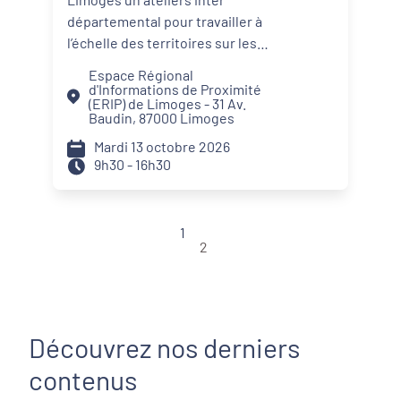
départemental pour travailler à
l’échelle des territoires sur les
facteurs qui déterminent les
Espace Régional
trajectoires des jeunes vis-à-vis
d'Informations de Proximité
(ERIP) de Limoges - 31 Av.
de l’emploi. Entre facteurs
Baudin, 87000 Limoges
personnels, culturels,
Mardi 13 octobre 2026
d'opportunité et institutionnels,
9h30 - 16h30
décryptez avec vos partenaires
locaux quels sont les profils de
jeunes présents sur votre
1
territoire et mettez au jour de
2
nouvelles stratégies pour les
accompagner plus efficacement
vers l’emploi.
Découvrez nos derniers
contenus