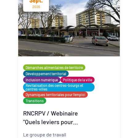
Sept.
jeunes présents sur votre
2026
territoire et mettez au jour de
nouvelles stratégies pour les
accompagner plus efficacement
vers l’emploi.
Démarches alimentaires de territoire
Développement territorial
Inclusion numérique
Politique de la ville
Revitalisation des centres-bourgs et
centres-villes
Dynamiques territoriales pour l’emploi
Transitions
RNCRPV / Webinaire
"Quels leviers pour
renforcer l’attractivité
Le groupe de travail