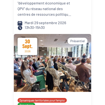
économique des quartiers
"développement économique et
prioritaires ?"
QPV" du réseau national des
centres de ressources politique
de la ville (RNCRPV), vous
Mardi 29 septembre 2026
propose ce webinaire "Quels
13h30-15h30
leviers pour renforcer
l’attractivité économique des
30
Présentiel
quartiers prioritaires?"
Sept.
2026
Dynamiques territoriales pour l’emploi