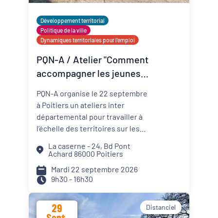
Développement territorial
Politique de la ville
Dynamiques territoriales pour l’emploi
PQN-A / Atelier "Comment
accompagner les jeunes
vers l'emploi ?" #1
PQN-A organise le 22 septembre
à Poitiers un ateliers inter
départemental pour travailler à
l’échelle des territoires sur les
facteurs qui déterminent les
La caserne - 24, Bd Pont
trajectoires des jeunes vis-à-vis
Achard 86000 Poitiers
de l’emploi. Entre facteurs
Mardi 22 septembre 2026
personnels, culturels,
9h30 - 16h30
d'opportunité et institutionnels,
décryptez avec vos partenaires
29
Distanciel
locaux quels sont les profils de