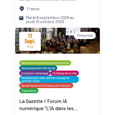
mettre un coup de projecteur
France
Dynamiques territoriales pour l’emploi
sur les solutions locales.
Mardi 8 septembre 2026 au
jeudi 15 octobre 2026
Transitions
Date d'événement
17
Présentiel
Sept.
2026
Départements
Démarches alimentaires de territoire
Développement territorial
Inclusion numérique
Politique de la ville
Revitalisation des centres-bourgs et
centres-villes
Format de l'événement
Dynamiques territoriales pour l’emploi
Transitions
Présentiel
La Gazette / Forum IA
numérique "L’IA dans les
Distanciel