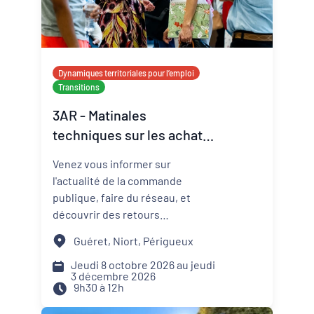
Dynamiques territoriales pour l’emploi
Transitions
3AR - Matinales
techniques sur les achats
responsables
Venez vous informer sur
l'actualité de la commande
publique, faire du réseau, et
découvrir des retours
d'expériences d'acteurs publics
Guéret, Niort, Périgueux
de votre territoire. Les matinales
sont déclinées entre le 8 octobre
Jeudi 8 octobre 2026 au jeudi
3 décembre 2026
et le 3 décembre dans différents
9h30 à 12h
lieux de la région, voir-ci