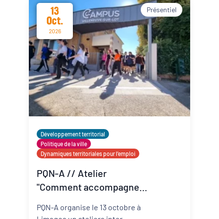
dessous.
13
Présentiel
Oct.
2026
Développement territorial
Politique de la ville
Dynamiques territoriales pour l’emploi
PQN-A // Atelier
"Comment accompagner
les jeunes vers l'emploi ?"
PQN-A organise le 13 octobre à
#2
Limoges un ateliers inter