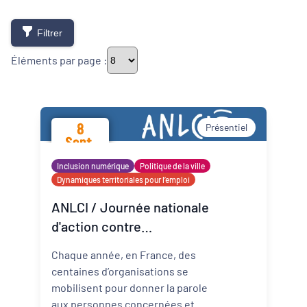
Filtrer
Éléments par page :
Thématiques
8
Présentiel
Sept.
Démarches alimentaires de territoire
2026
Inclusion numérique
Politique de la ville
Dynamiques territoriales pour l’emploi
Développement territorial
ANLCI / Journée nationale
Inclusion numérique
d'action contre
l'illettrisme 2026
Chaque année, en France, des
Politique de la ville
centaines d’organisations se
mobilisent pour donner la parole
Revitalisation des centres-bourgs et
centres-villes
aux personnes concernées et