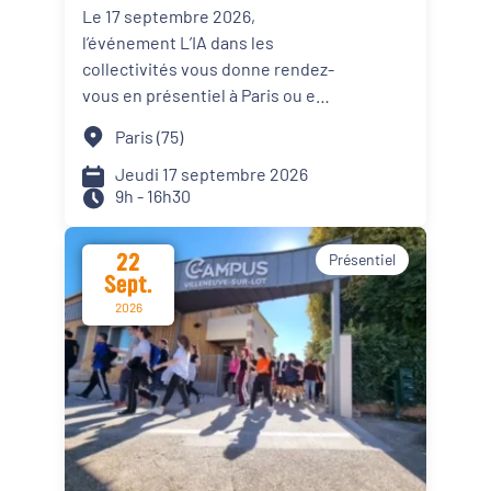
collectivités, servir les
Le 17 septembre 2026,
agents et les citoyens "
Organisateur
l’événement L’IA dans les
collectivités vous donne rendez-
PQN-A
vous en présentiel à Paris ou en
digital pour une journée
Paris (75)
Externe
consacrée aux grands enjeux de
la transition numérique des
Jeudi 17 septembre 2026
9h - 16h30
territoires.
22
Présentiel
Sept.
2026