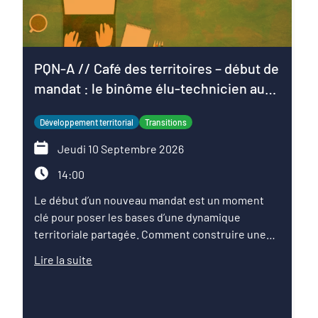
PQN-A // Café des territoires – début de
mandat : le binôme élu-technicien au
service du projet de territoire
Développement territorial
Transitions
Jeudi 10 Septembre 2026
14:00
Le début d’un nouveau mandat est un moment
clé pour poser les bases d’une dynamique
territoriale partagée. Comment construire une
relation de confiance entre élus et techniciens ?
Lire la suite
Comment articuler les ambitions politiques,
l’expertise des services et les enjeux du territoire
pour faire émerger une feuille de route commune