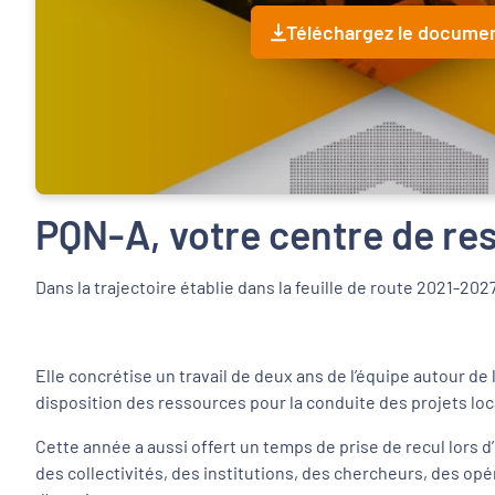
Téléchargez le docume
PQN-A, votre centre de re
Dans la trajectoire établie dans la feuille de route 2021-2
Elle concrétise un travail de deux ans de l’équipe autour d
disposition des ressources pour la conduite des projets lo
Cette année a aussi offert un temps de prise de recul lors 
des collectivités, des institutions, des chercheurs, des op