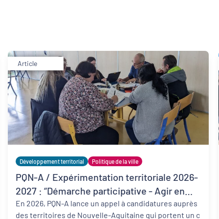
Article
Développement territorial
Politique de la ville
PQN-A / Expérimentation territoriale 2026-
2027 : “Démarche participative - Agir en
QPV avec la participation de personnes en
En 2026, PQN-A lance un appel à candidatures auprès
des territoires de Nouvelle-Aquitaine qui portent un c
situation de précarité”