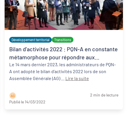
Développement territorial
Transitions
Bilan d’activités 2022 : PQN-A en constante
métamorphose pour répondre aux
transformations à venir des territoires
Le 14 mars dernier 2023, les administrateurs de PQN-
A ont adopté le bilan d’activités 2022 lors de son
Assemblée Générale (AG) ...
Lire la suite
2 min de lecture
A G
Publié le 14/03/2022