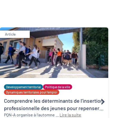
Article
Développement territorial
Politique de la ville
Dynamiques territoriales pour l’emploi
Comprendre les déterminants de l’insertion
professionnelle des jeunes pour repenser
l’action locale : PQN-A propose des ateliers
PQN-A organise à l'automne ...
Lire la suite