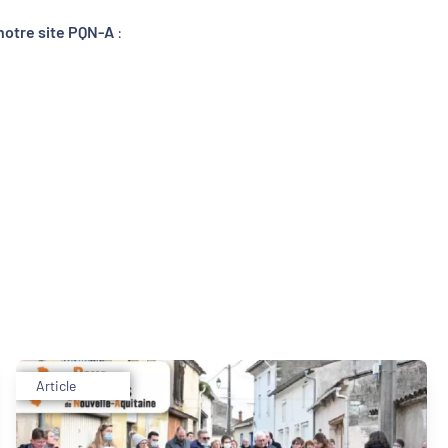
notre site PQN-A
:
Article