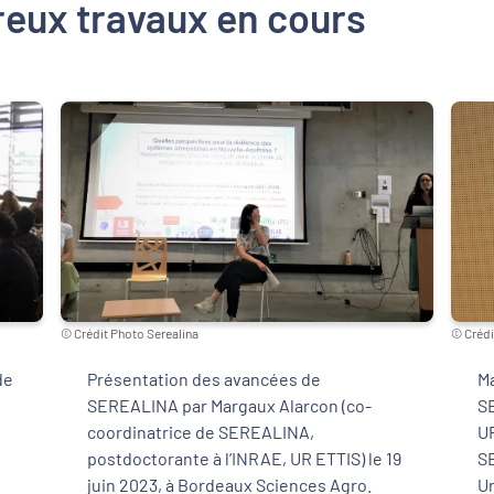
reux travaux en cours
© Crédit Photo Serealina
© Crédi
de
Présentation des avancées de
Ma
SEREALINA par Margaux Alarcon (co-
SE
coordinatrice de SEREALINA,
UR
postdoctorante à l’INRAE, UR ETTIS) le 19
SE
juin 2023, à Bordeaux Sciences Agro.
Un