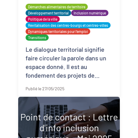
Démarches alimentaires de territoire
Démarches alimentaires de territoire
Développement territorial
Inclusion numérique
Développement territorial
Politique de la ville
Revitalisation des centres-bourgs et centres-villes
Dynamiques territoriales pour l’emploi
Inclusion numérique
Transitions
Politique de la ville
Le dialogue territorial signifie
faire circuler la parole dans un
Revitalisation des centres-bourgs et
espace donné. Il est au
centres-villes
fondement des projets de
Dynamiques territoriales pour l’emploi
territoire. Mettre en dialogue est
Publié le 27/05/2025
un processus exigeant car il
Transitions
invite à m ...
Point de contact : Lettre
d'info inclusion