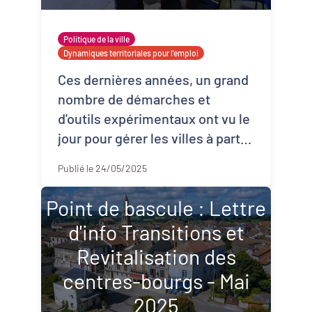
Politique de la ville
Dynamiques territoriales pour l’emploi
Ces dernières années, un grand
nombre de démarches et
d'outils expérimentaux ont vu le
jour pour gérer les villes à partir
de données numériques. Ces
Publié le 24/05/2025
méthodes de la data science
peuvent êtr ...
Point de bascule : Lettre
d'info Transitions et
Revitalisation des
centres-bourgs - Mai
2025