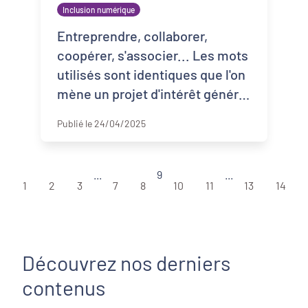
Inclusion numérique
Entreprendre, collaborer,
coopérer, s'associer... Les mots
utilisés sont identiques que l'on
mène un projet d'intérêt général
ou un projet d'entreprise. Ce
Publié le 24/04/2025
sont des mots par ...
...
9
...
1
2
3
7
8
10
11
13
14
Découvrez nos derniers
contenus