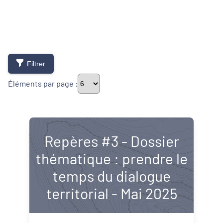
Filtrer
Éléments par page :
Typologie de newsletter
Repères #3 - Dossier
thématique : prendre le
Newsletters
temps du dialogue
Lettres d'information
territorial - Mai 2025
Thématiques