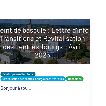
oint de bascule : Lettre d'info
Transitions et Revitalisation
des centres-bourgs - Avril
2025
Inclusion numérique
Dynamiques territoriales pour l’emploi
Développement territorial
Revitalisation des centres-bourgs et centres-villes
Transitions
Bonjour à tou ...