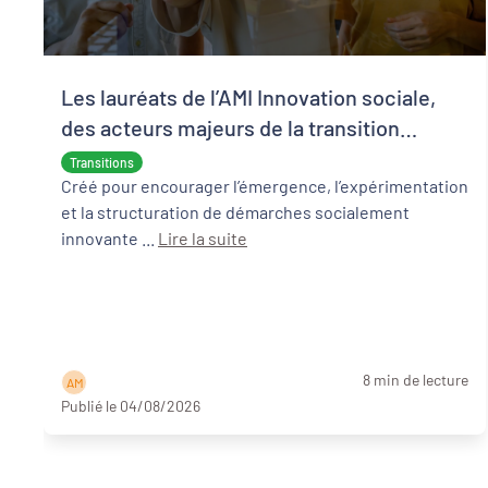
Les lauréats de l’AMI Innovation sociale,
des acteurs majeurs de la transition
écologique et sociale
Transitions
Créé pour encourager l’émergence, l’expérimentation
et la structuration de démarches socialement
innovante ...
Lire la suite
8 min de lecture
A M
Publié le 04/08/2026