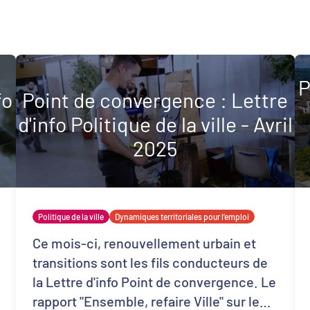
P
fo
Point de convergence : Lettre
Lettres d'information
d'info Politique de la ville - Avril
2025
Développement territorial
Revitalisation des centres-bourgs et centres-
Politique de la ville
villes
Dynamiques territoriales pour l’emploi
Ce mois-ci, renouvellement urbain et
transitions sont les fils conducteurs de
la Lettre d'info Point de convergence. Le
rapport "Ensemble, refaire Ville" sur le