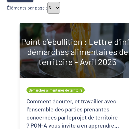
Éléments par page :
Typologie de newsletter
Point d’ébullition : Lettre d'in
Newsletters
démarches alimentaires de
Thématiques
territoire - Avril 2025
Démarches alimentaires de territoire
Politique de la ville
Démarches alimentaires de territoire
Comment écouter, et travailler avec
Transitions
l'ensemble des parties prenantes
concernées par leprojet de territoire
? PQN-A vous invite à en apprendre