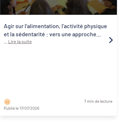
Agir sur l’alimentation, l’activité physique
et la sédentarité : vers une approche
systémique de la santé publique
...
Lire la suite
1
C
a
p
7 min de lecture
C G
Publié le 17/07/2026