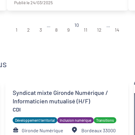
Publié le 24/03/2025
...
10
...
1
2
3
8
9
11
12
14
us
Syndicat mixte Gironde Numérique /
Informaticien mutualisé (H/F)
CDI
Développement territorial
Inclusion numérique
Transitions
Gironde Numérique
Bordeaux 33000