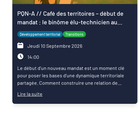
PQN-A // Café des territoires – début de
mandat : le binôme élu-technicien au
service du projet de territoire
Développement territorial
Transitions
Jeudi 10 Septembre 2026
14:00
Le début d’un nouveau mandat est un moment clé
pour poser les bases d’une dynamique territoriale
partagée. Comment construire une relation de
confiance entre élus et techniciens ? Comment
Lire la suite
articuler les ambitions politiques, l’expertise des
services et les enjeux du territoire pour faire
émerger une feuille de route commune ?Ce Café des
territoires propose un temps d’échange entre pairs
autour des pratiques qui permettent de réussir les
premiers mois du mandat : organisation du binôme