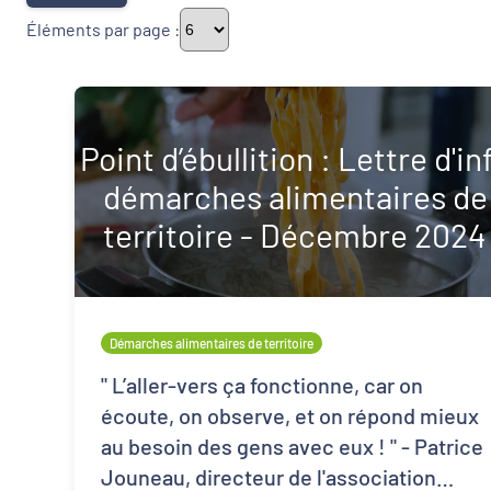
Éléments par page :
Typologie de newsletter
Point d’ébullition : Lettre d'in
Newsletters
démarches alimentaires de
Thématiques
territoire - Décembre 2024
Démarches alimentaires de territoire
Politique de la ville
Démarches alimentaires de territoire
" L’aller-vers ça fonctionne, car on
Transitions
écoute, on observe, et on répond mieux
au besoin des gens avec eux ! " - Patrice
Jouneau, directeur de l'association