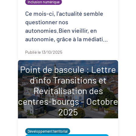
Inclusion numérique
Ce mois-ci, l'actualité semble
questionner nos
autonomies.Bien vieillir, en
autonomie, grâce à la médiation
numérique à domicile ? Lisez
Publié le 13/10/2025
l'article "Bien vieillir dans les
quartie ...
Point de bascule : Lettre
d'info Transitions et
Revitalisation des
centres-bourgs - Octobre
2025
Développement territorial