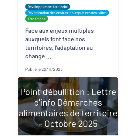
Démarches alimentaires de territoire
Développement territorial
Revitalisation des centres-bourgs et centres-villes
Développement territorial
Transitions
Face aux enjeux multiples
Inclusion numérique
auxquels font face nos
Politique de la ville
territoires, l'adaptation au
change ...
Revitalisation des centres-bourgs et
centres-villes
Publié le 22/11/2025
Dynamiques territoriales pour l’emploi
Point d’ébullition : Lettre
Transitions
d'info Démarches
alimentaires de territoire
- Octobre 2025