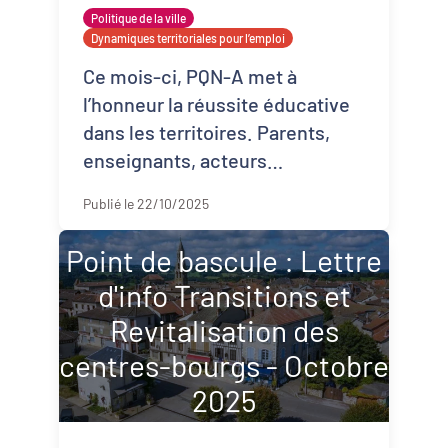
Politique de la ville
Dynamiques territoriales pour l’emploi
Ce mois-ci, PQN-A met à
l’honneur la réussite éducative
dans les territoires. Parents,
enseignants, acteurs
associatifs, collectivités,
Publié le 22/10/2025
éducateurs, tous contribuent à
leur manière à créer l ...
Point de bascule : Lettre
d'info Transitions et
Revitalisation des
centres-bourgs - Octobre
2025