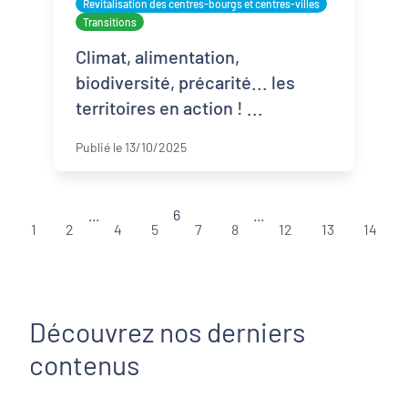
Revitalisation des centres-bourgs et centres-villes
Transitions
Climat, alimentation,
biodiversité, précarité... les
territoires en action ! ...
Publié le 13/10/2025
...
6
...
1
2
4
5
7
8
12
13
14
Découvrez nos derniers
contenus