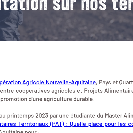
ntation sur nos ter
pération Agricole Nouvelle-Aquitaine
, Pays et Quar
on entre coopératives agricoles et Projets Alimentai
 promotion d’une agriculture durable.
 au printemps 2023 par une étudiante du Master Alim
taires Territoriaux (PAT) : Quelle place pour les c
Aquitaine pour :