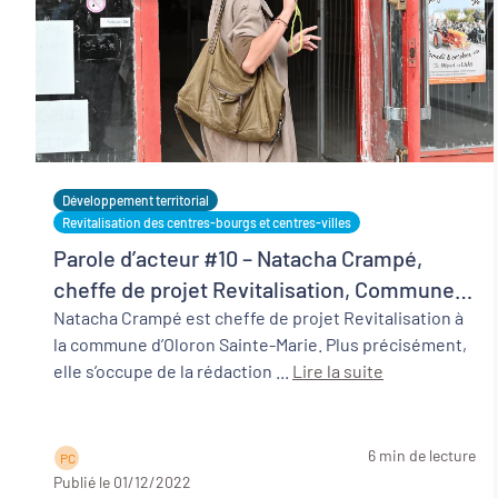
Développement territorial
Revitalisation des centres-bourgs et centres-villes
Parole d’acteur #10 – Natacha Crampé,
cheffe de projet Revitalisation, Commune
d’Oloron Sainte-Marie
Natacha Crampé est cheffe de projet Revitalisation à
la commune d’Oloron Sainte-Marie. Plus précisément,
elle s’occupe de la rédaction ...
Lire la suite
6 min de lecture
P C
Publié le 01/12/2022