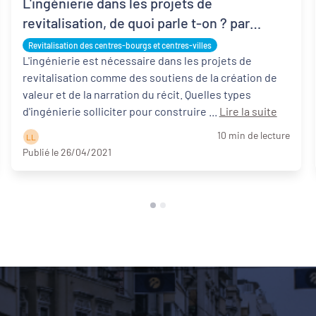
L'ingénierie dans les projets de
revitalisation, de quoi parle t-on ? par
François-Xavier Leuret
Revitalisation des centres-bourgs et centres-villes
L'ingénierie est nécessaire dans les projets de
revitalisation comme des soutiens de la création de
valeur et de la narration du récit. Quelles types
d'ingénierie solliciter pour construire ...
Lire la suite
10 min de lecture
L L
Publié le 26/04/2021