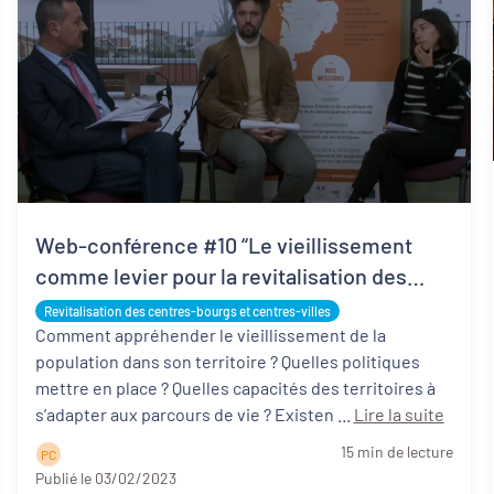
Web-conférence #10 “Le vieillissement
comme levier pour la revitalisation des
centres-bourgs : ressorts et opportunités”,
Revitalisation des centres-bourgs et centres-villes
ce qu’il faut retenir
Comment appréhender le vieillissement de la
population dans son territoire ? Quelles politiques
mettre en place ? Quelles capacités des territoires à
s’adapter aux parcours de vie ? Existen ...
Lire la suite
15 min de lecture
P C
Publié le 03/02/2023